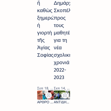
ἤ
Δημάρχου
καθὼς
Σκοπέλου
ξημερώνει
προς
ἡ
τους
γιορτὴ
μαθητές
τῆς
για τη
Ἁγίας
νέα
Σοφίας
σχολική
χρονιά
2022-
2023