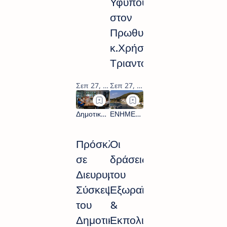
Υφυπουργού
στον
Πρωθυπουργό
κ.Χρήστου
Τριαντόπουλου
Πρόσκληση
Οι
σε
δράσεις
Διευρυμένη
του
Σύσκεψη
Εξωραϊστικού
του
&
Δημοτικού
Εκπολιτιστικού