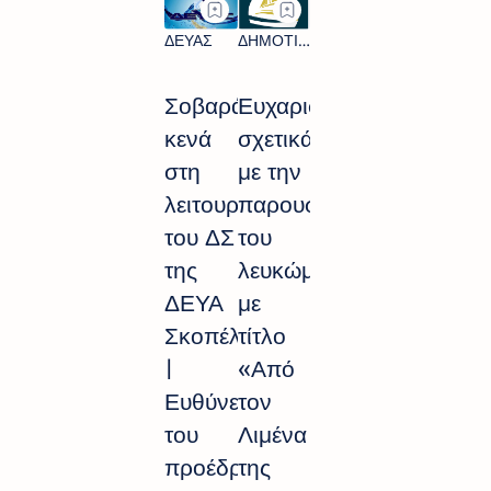
Σοβαρά
Ευχαριστίες
κενά
σχετικά
στη
με την
λειτουργία
παρουσίαση
του ΔΣ
του
της
λευκώματος
ΔΕΥΑ
με
Σκοπέλου
τίτλο
|
«Από
Ευθύνες
τον
του
Λιμένα
προέδρου
της