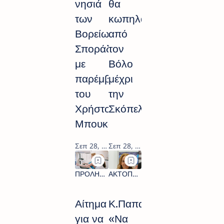
νησιά
θα
των
κωπηλατήσει
Βορείων
από
Σποράδων
τον
με
Βόλο
παρέμβαση
μέχρι
του
την
Χρήστου
Σκόπελο
Μπουκώρου
Αίτημα
Κ.Παπανάτσιου:
για να
«Να