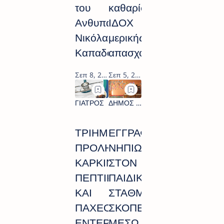
του
καθαρίστριας
Ανθυπασπιστή
ΙΔΟΧ
Νικόλαου
μερικής
Καπαδούκα
απασχόλησης
ΤΡΙΗΜΕΡΟ
ΕΓΓΡΑΦΗ
ΠΡΟΛΗΨΗΣ
ΝΗΠΙΩΝ
ΚΑΡΚΙΝΩΝ
ΣΤΟΝ
ΠΕΠΤΙΚΟΥ
ΠΑΙΔΙΚΟ
ΚΑΙ
ΣΤΑΘΜΟ
ΠΑΧΕΟΣ
ΣΚΟΠΕΛΟΥ
ΕΝΤΕΡΟΥ
ΜΕΣΩ