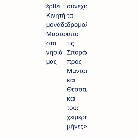
έρθει
συνεχιστούν
Κινητή
τα
μονάδα
δρομολόγια
Μαστογραφίας
από
στα
τις
νησιά
Σποράδες
μας
προς
Μαντούδι
και
Θεσσαλονίκη
και
τους
χειμερινούς
μήνες»