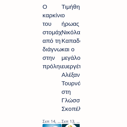
Ο
Τιμήθηκαν
καρκίνος
ο
του
ήρωας
στομάχου:
Νικόλαος
από τη
Καπαδούκας
διάγνωση
και ο
στην
μεγάλος
πρόληψη
ευεργέτης
Αλέξανδρος
Τουρνάρης
στη
Γλώσσα
Σκοπέλου