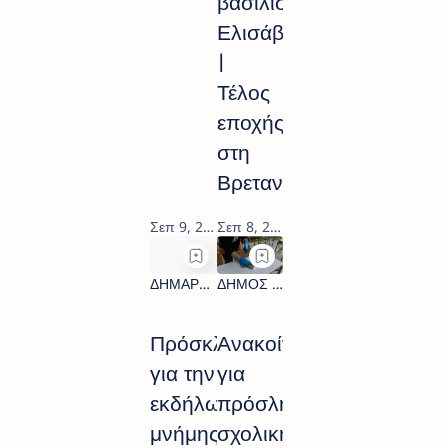
βασίλισσα
Ελισάβετ
|
Τέλος
εποχής
στη
Βρετανία
Πρόσκληση
Ανακοίνωση
για την
για
εκδήλωση
πρόσληψη
μνήμης
σχολικής