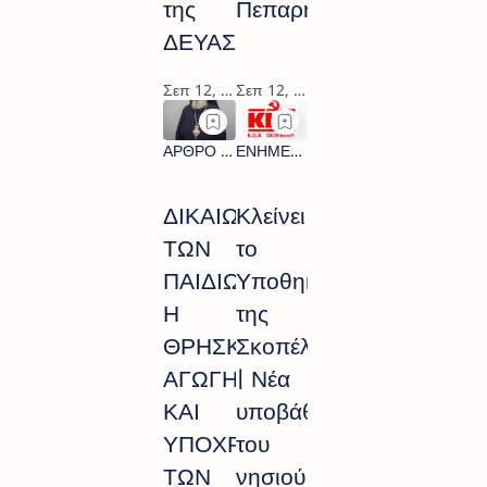
της
Πεπαρήθου…
ΔΕΥΑΣ
ΔΙΚΑΙΩΜΑ
Κλείνει
ΤΩΝ
το
ΠΑΙΔΙΩΝ
Υποθηκοφυλακείο
Η
της
ΘΡΗΣΚΕΥΤΙΚΗ
Σκοπέλου
ΑΓΩΓΗ
| Νέα
ΚΑΙ
υποβάθμιση
ΥΠΟΧΡΕΩΣΗ
του
ΤΩΝ
νησιού