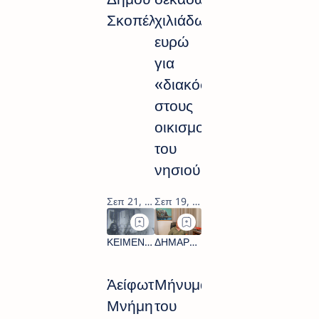
Σκοπέλου
χιλιάδων
ευρώ
για
«διακόσμηση»
στους
οικισμούς
του
νησιού
Ἀείφωτος
Μήνυμα
Μνήμη
του