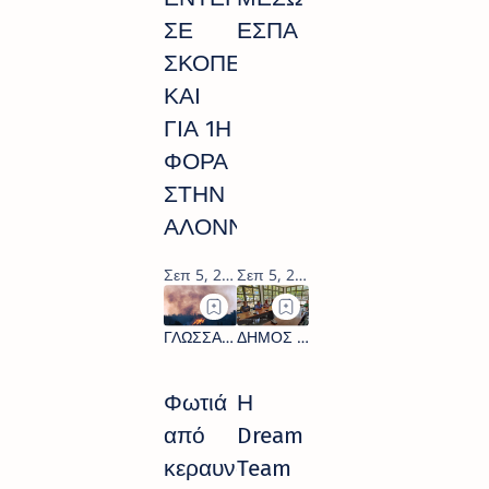
ΣΕ
ΕΣΠΑ
ΣΚΟΠΕΛΟ
ΚΑΙ
ΓΙΑ 1Η
ΦΟΡΑ
ΣΤΗΝ
ΑΛΟΝΝΗΣΟ
Φωτιά
Η
από
Dream
κεραυνό
Team