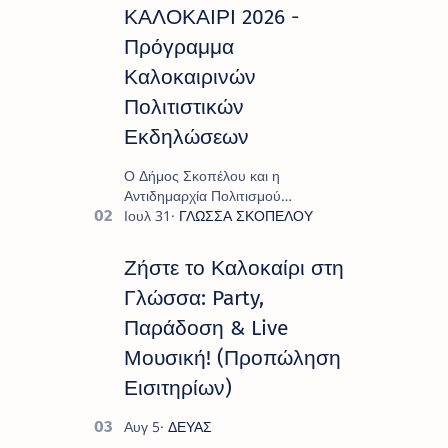
ΚΑΛΟΚΑΙΡΙ 2026 -
Πρόγραμμα
Καλοκαιρινών
Πολιτιστικών
Εκδηλώσεων
Ο Δήμος Σκοπέλου και η
Αντιδημαρχία Πολιτισμού
παρουσιάζουν το πρόγραμμα «
Πολιτιστικό Καλοκαίρι 2026 », ένα
πλούσιο και πολυσυλλεκτικό
Ζήστε το Καλοκαίρι στη
πρόγραμμα εκδ…
Γλώσσα: Party,
Παράδοση & Live
Μουσική! (Προπώληση
Εισιτηρίων)