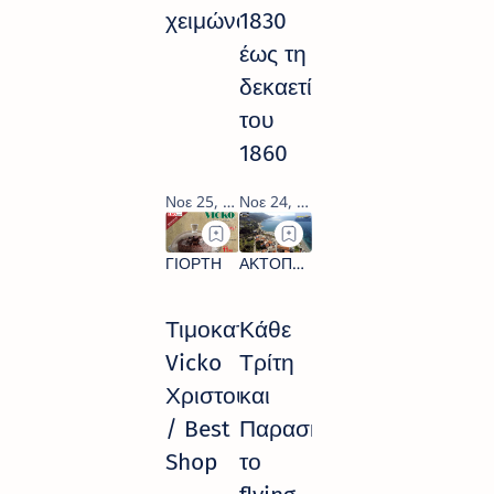
χειμώνα!
1830
έως τη
δεκαετία
του
1860
Τιμοκατάλογος
Κάθε
Vicko
Τρίτη
Χριστουγέννων
και
/ Best
Παρασκευή
Shop
το