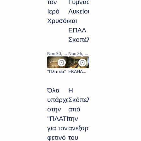
τον
Γυμνασίου,
Ιερό
Λυκείου
Χρυσόστομο»
και
ΕΠΑΛ
Σκοπέλου
Όλα
Η
υπάρχουν
Σκόπελος
στην
από
"ΠΛΑΤΕΙΑ"
την
για τον
ανεξαρτησία
φετινό
του