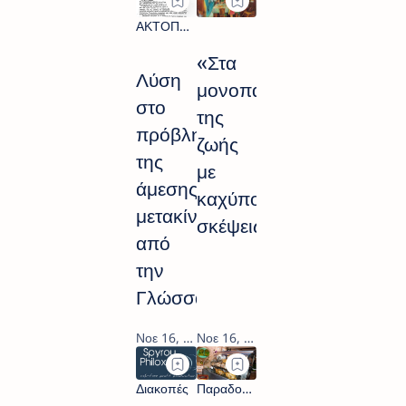
«Στα
Λύση
μονοπάτια
στο
της
πρόβλημα
ζωής
της
με
άμεσης
καχύποπτες
μετακίνησης
σκέψεις…»
από
την
Γλώσσα