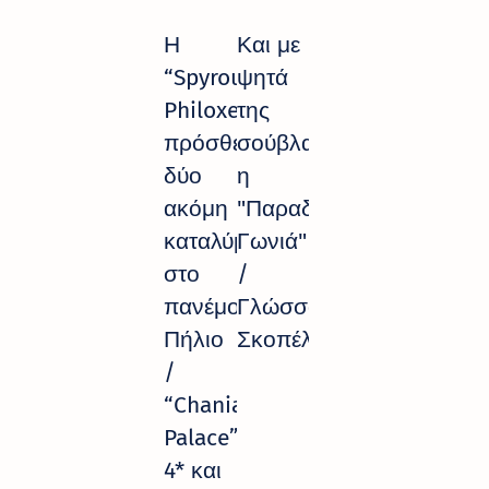
Η
Και με
“Spyrou
ψητά
Philoxenia”
της
πρόσθεσε
σούβλας
δύο
η
ακόμη
"Παραδοσιακή
καταλύματα
Γωνιά"
στο
/
πανέμορφο
Γλώσσα
Πήλιο
Σκοπέλου
/
“Chania
Palace”
4* και