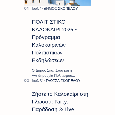
ΠΟΛΙΤΙΣΤΙΚΟ
ΚΑΛΟΚΑΙΡΙ 2026 -
Πρόγραμμα
Καλοκαιρινών
Πολιτιστικών
Εκδηλώσεων
Ο Δήμος Σκοπέλου και η
Αντιδημαρχία Πολιτισμού
παρουσιάζουν το πρόγραμμα «
Πολιτιστικό Καλοκαίρι 2026 », ένα
πλούσιο και πολυσυλλεκτικό
Ζήστε το Καλοκαίρι στη
πρόγραμμα εκδ…
Γλώσσα: Party,
Παράδοση & Live