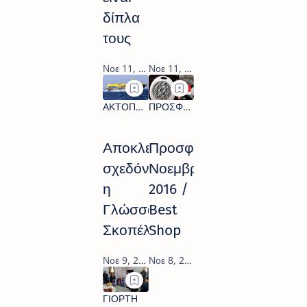
δίπλα
τους
Αποκλεισμένη
Προσφορές
σχεδόν
Νοεμβρίου
η
2016 /
Γλώσσα
Best
Σκοπέλου
Shop