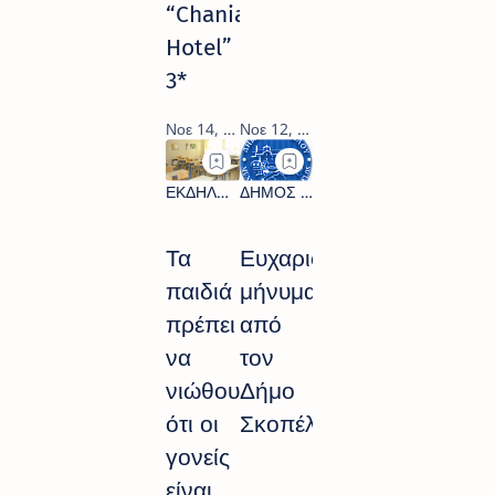
“Chania
Hotel”
3*
Τα
Ευχαριστήριο
παιδιά
μήνυμα
πρέπει
από
να
τον
νιώθουν
Δήμο
ότι οι
Σκοπέλου
γονείς
είναι