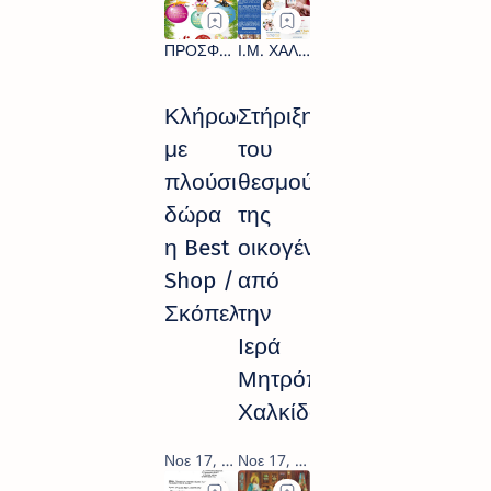
Κλήρωση
Στήριξη
με
του
πλούσια
θεσμού
δώρα
της
η Best
οικογένειας
Shop /
από
Σκόπελος
την
Ιερά
Μητρόπολη
Χαλκίδος