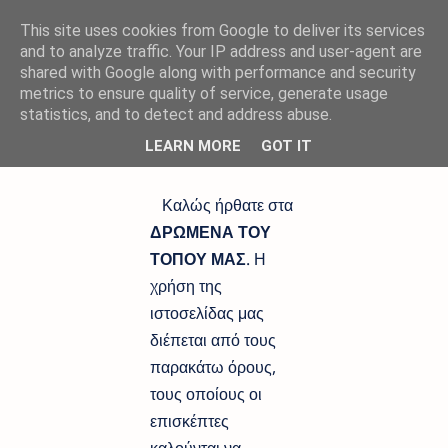
This site uses cookies from Google to deliver its services
and to analyze traffic. Your IP address and user-agent are
shared with Google along with performance and security
metrics to ensure quality of service, generate usage
Αρχική σελίδα
statistics, and to detect and address abuse.
ΟΡΟΙ ΧΡΗΣΗΣ
LEARN MORE
GOT IT
Καλώς ήρθατε στα
ΔΡΩΜΕΝΑ ΤΟΥ
ΤΟΠΟΥ ΜΑΣ
. Η
χρήση της
ιστοσελίδας μας
διέπεται από τους
παρακάτω όρους,
τους οποίους οι
επισκέπτες