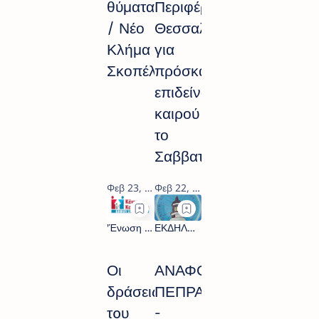
θύματα
Περιφέρειας
/ Νέο
Θεσσαλίας
Κλήμα
για
Σκοπέλου
πρόσκαιρη
επιδείνωση
καιρού
το
Σαββατοκύριακο
Οι
ΑΝΑΦΟΡΑ
δράσεις
ΠΕΠΡΑΓΜΕΝΩΝ
τoυ
-