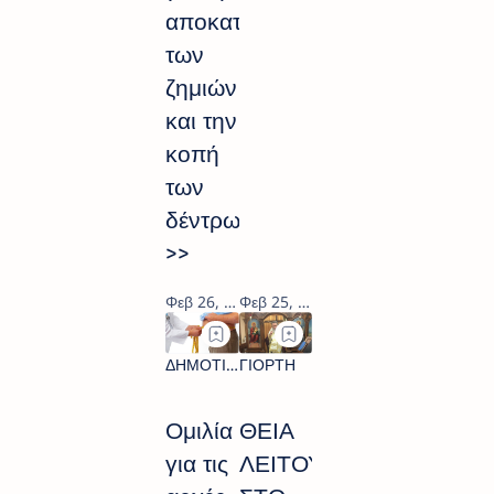
αποκατάσταση
των
ζημιών
και την
κοπή
των
δέντρων
>>
Ομιλία
ΘΕΙΑ
για τις
ΛΕΙΤΟΥΡΓΙΑ