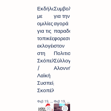
Εκδήλωση
Συμβολή
με
για την
ομιλίες
αγορά
για τις
παραδοσιακών
τοπικές
φορεσιών
εκλογές
στον
στη
Πολιτιστικό
Σκόπελο
Σύλλογο
/
Αλοννήσου
Λαϊκή
Συσπείρωση
Σκοπέλου