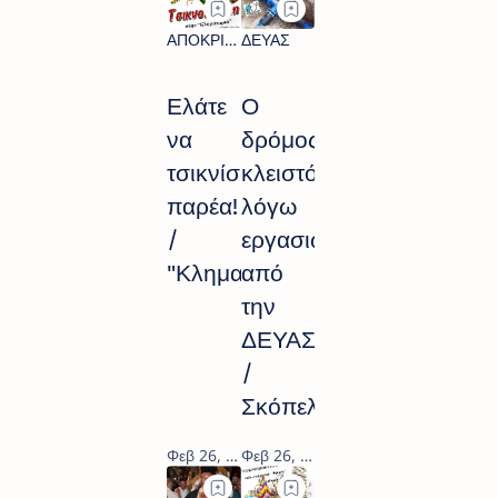
Ελάτε
Ο
να
δρόμος
τσικνίσουμε
κλειστός
παρέα!
λόγω
/
εργασιών
"Κληματαριά"
από
την
ΔΕΥΑΣ
/
Σκόπελος