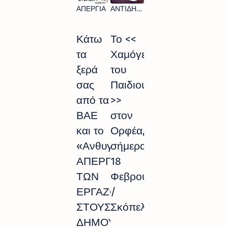
Κάτω
Το <<
τα
Χαμόγελο
ξερά
του
σας
Παιδιού
από τα
>>
ΒΑΕ
στον
και το
Ορφέα,
«Ανθυγιεινό»!
σήμερα
ΑΠΕΡΓΙΑ
18
ΤΩΝ
Φεβρουαρίου
ΕΡΓΑΖΟΜΕΝΩΝ
/
ΣΤΟΥΣ
Σκόπελος
ΔΗΜΟΥΣ