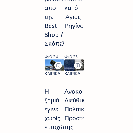
από
καί ὁ
την
Ἅγιος
Best
Ρηγίνος
Shop /
Σκόπελος
Η
Ανακοίνωση
ζημιά
Διεύθυνσης
έγινε
Πολιτικής
χωρίς
Προστασίας
ευτυχώς
της