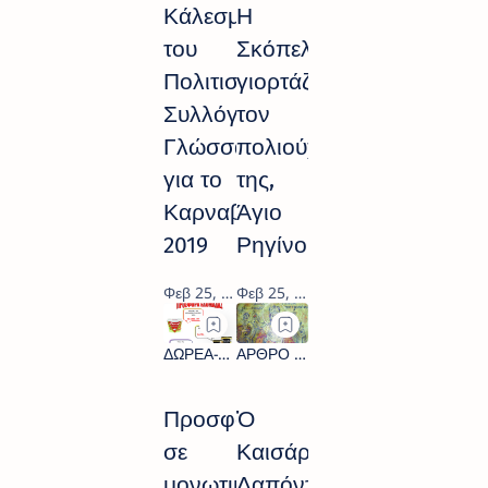
Κάλεσμα
Η
του
Σκόπελος
Πολιτιστικού
γιορτάζει
Συλλόγου
τον
Γλώσσας
πολιούχο
για το
της,
Καρναβάλι
Άγιο
2019
Ρηγίνο
Προσφορά
Ὁ
σε
Καισάριος
μονωτικά
Δαπόντες