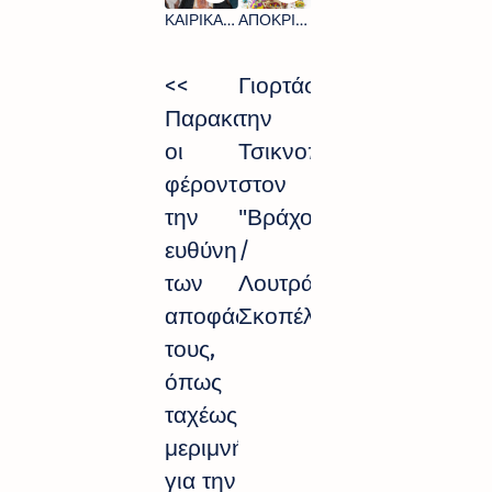
<<
Γιορτάστε
Παρακαλούνται
την
οι
Τσικνοπέμπτη
φέροντες
στον
την
"Βράχο"
ευθύνη
/
των
Λουτράκι
αποφάσεών
Σκοπέλου
τους,
όπως
ταχέως
μεριμνήσουν
για την