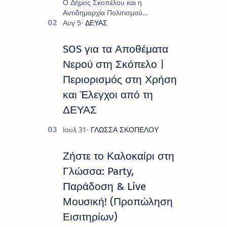
Ο Δήμος Σκοπέλου και η
Αντιδημαρχία Πολιτισμού
παρουσιάζουν το πρόγραμμα «
Πολιτιστικό Καλοκαίρι 2026 », ένα
πλούσιο και πολυσυλλεκτικό
SOS για τα Αποθέματα
πρόγραμμα εκδ…
Νερού στη Σκόπελο |
Περιορισμός στη Χρήση
και Έλεγχοι από τη
ΔΕΥΑΣ
Ζήστε το Καλοκαίρι στη
Γλώσσα: Party,
Παράδοση & Live
Μουσική! (Προπώληση
Εισιτηρίων)