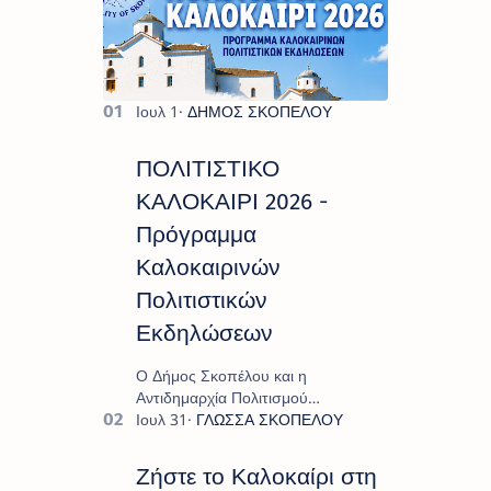
ΠΟΛΙΤΙΣΤΙΚΟ
ΚΑΛΟΚΑΙΡΙ 2026 -
Πρόγραμμα
Καλοκαιρινών
Πολιτιστικών
Εκδηλώσεων
Ο Δήμος Σκοπέλου και η
Αντιδημαρχία Πολιτισμού
παρουσιάζουν το πρόγραμμα «
Πολιτιστικό Καλοκαίρι 2026 », ένα
πλούσιο και πολυσυλλεκτικό
Ζήστε το Καλοκαίρι στη
πρόγραμμα εκδ…