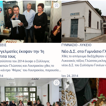
γγελματίες έκοψαν την 1η
Νέο Δ.Σ. στο Γυμνάσιο 
πιτα τους
Χθές το απόγευμα διεξήχθησαν 
Λυκειακές τάξεις Γλώσσας,εκλογ
σιλόπιτα του 2014 έκοψε ο Σύλλογος
νέου Δ.Σ. του Συλλόγου Γονέων 
ατιών Γλώσσας και Λουτρακίου χθες το
Κηδεμόνων.Διάρκεια θ…
 κέντρο ΄Φάρος΄ του Λουτρακίου, παρουσία
μελ…