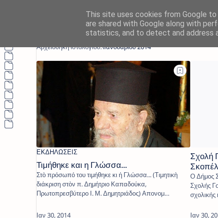
This site uses cookies from Google to d
are shared with Google along with perf
statistics, and to detect and address 
Σχολή 
Τιμήθηκε και η Γλώσσα...
Σκοπέ
Στὸ πρόσωπό του τιμήθηκε κι ἡ Γλώσσα... (Τιμητικὴ
Ο Δήμος Σ
διάκριση στὸν π. Δημήτριο Καπαδούκα,
Σχολής Γο
Πρωτοπρεσβύτερο Ι. Μ. Δημητριάδος) Απονομ…
σχολικής 
παρακολ