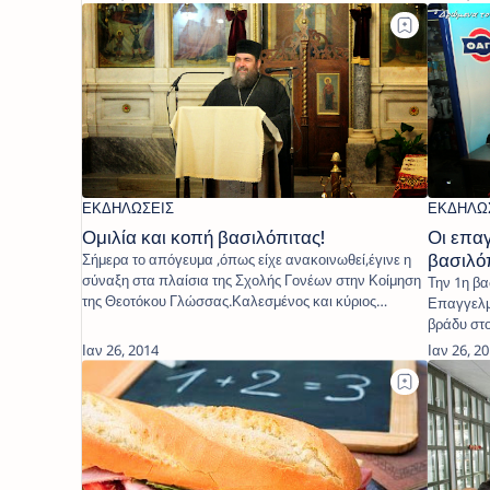
Ομιλία και κοπή βασιλόπιτας!
Οι επα
Σήμερα το απόγευμα ,όπως είχε ανακοινωθεί,έγινε η
βασιλό
σύναξη στα πλαίσια της Σχολής Γονέων στην Κοίμηση
Την 1η βα
της Θεοτόκου Γλώσσας.Καλεσμένος και κύριος
Επαγγελμ
ομιλητ…
βράδυ στο
πολλών 