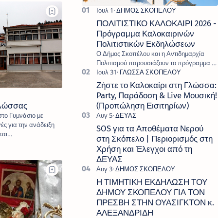
ΠΟΛΙΤΙΣΤΙΚΟ ΚΑΛΟΚΑΙΡΙ 2026 -
Πρόγραμμα Καλοκαιρινών
Πολιτιστικών Εκδηλώσεων
Ο Δήμος Σκοπέλου και η Αντιδημαρχία
Πολιτισμού παρουσιάζουν το πρόγραμμα «
Πολιτιστικό Καλοκαίρι 2026 », ένα πλούσιο
και πολυσυλλεκτικό πρόγραμμα εκδ…
Ζήστε το Καλοκαίρι στη Γλώσσα:
Party, Παράδοση & Live Μουσική!
Γλώσσας
(Προπώληση Εισιτηρίων)
στο Γυμνάσιο με
ές για την ανάδειξη
SOS για τα Αποθέματα Νερού
και
στη Σκόπελο | Περιορισμός στη
Χρήση και Έλεγχοι από τη
ΔΕΥΑΣ
Η ΤΙΜΗΤΙΚΗ ΕΚΔΗΛΩΣΗ ΤΟΥ
ΔΗΜΟΥ ΣΚΟΠΕΛΟΥ ΓΙΑ ΤΟΝ
ΠΡΕΣΒΗ ΣΤΗΝ ΟΥΑΣΙΓΚΤΟΝ κ.
ΑΛΕΞΑΝΔΡΙΔΗ