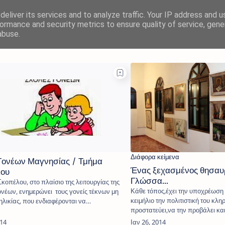
eliver its services and to analyze traffic. Your IP address and 
ormance and security metrics to ensure quality of service, gen
abuse.
Γονέων Μαγνησίας / Τμήμα
Ένας ξεχασμένος θησαυ
λου
Γλώσσα...
κοπέλου, στο πλαίσιο της λειτουργίας της
Κάθε τόπος,έχει την υποχρέωση 
νέων, ενημερώνει τους γονείς τέκνων μη
κειμήλιο την πολιτιστική του κλη
ηλικίας, που ενδιαφέρονται να
προστατεύει,να την προβάλει κα
ουθή…
να φυτε…