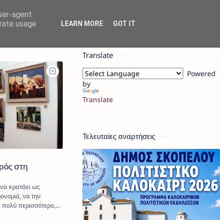
user-agent
erate usage
LEARN MORE
GOT IT
Translate
Powered
by
Translate
Τελευταίες αναρτήσεις
ρός στη
να κρατάει ως
ρονομιά, να την
ι πολύ περισσότερο,