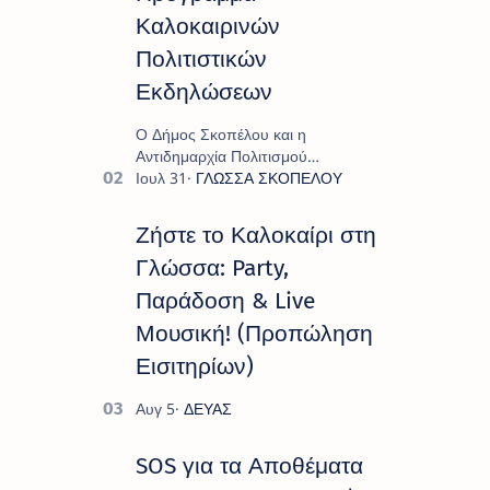
Καλοκαιρινών
Πολιτιστικών
Εκδηλώσεων
Ο Δήμος Σκοπέλου και η
Αντιδημαρχία Πολιτισμού
παρουσιάζουν το πρόγραμμα «
Πολιτιστικό Καλοκαίρι 2026 », ένα
πλούσιο και πολυσυλλεκτικό
Ζήστε το Καλοκαίρι στη
πρόγραμμα εκδ…
Γλώσσα: Party,
Παράδοση & Live
Μουσική! (Προπώληση
Εισιτηρίων)
SOS για τα Αποθέματα