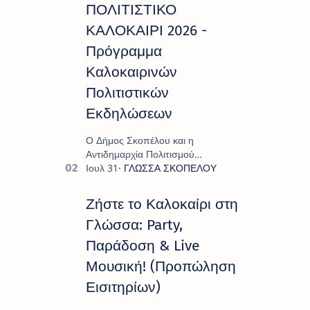
ΠΟΛΙΤΙΣΤΙΚΟ
ΚΑΛΟΚΑΙΡΙ 2026 -
Πρόγραμμα
Καλοκαιρινών
Πολιτιστικών
Εκδηλώσεων
Ο Δήμος Σκοπέλου και η
Αντιδημαρχία Πολιτισμού
παρουσιάζουν το πρόγραμμα «
Πολιτιστικό Καλοκαίρι 2026 », ένα
πλούσιο και πολυσυλλεκτικό
Ζήστε το Καλοκαίρι στη
πρόγραμμα εκδ…
Γλώσσα: Party,
Παράδοση & Live
Μουσική! (Προπώληση
Εισιτηρίων)