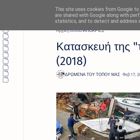
This site uses cookies from Google to d
are shared with Google along with perf
statistics, and to detect and address 
Αρχική σελίδα
ΑΠΟΚΡΙΕΣ
Κατασκευή της 
(2018)