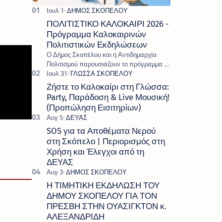
ΠΟΛΙΤΙΣΤΙΚΟ ΚΑΛΟΚΑΙΡΙ 2026 -
Πρόγραμμα Καλοκαιρινών
Πολιτιστικών Εκδηλώσεων
Ο Δήμος Σκοπέλου και η Αντιδημαρχία
Πολιτισμού παρουσιάζουν το πρόγραμμα «
Πολιτιστικό Καλοκαίρι 2026 », ένα πλούσιο
και πολυσυλλεκτικό πρόγραμμα εκδ…
Ζήστε το Καλοκαίρι στη Γλώσσα:
Party, Παράδοση & Live Μουσική!
(Προπώληση Εισιτηρίων)
SOS για τα Αποθέματα Νερού
στη Σκόπελο | Περιορισμός στη
Χρήση και Έλεγχοι από τη
ΔΕΥΑΣ
Η ΤΙΜΗΤΙΚΗ ΕΚΔΗΛΩΣΗ ΤΟΥ
ΔΗΜΟΥ ΣΚΟΠΕΛΟΥ ΓΙΑ ΤΟΝ
ΠΡΕΣΒΗ ΣΤΗΝ ΟΥΑΣΙΓΚΤΟΝ κ.
ΑΛΕΞΑΝΔΡΙΔΗ