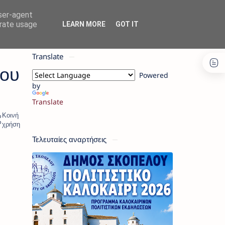
user-agent
erate usage
LEARN MORE
GOT IT
Translate
λου
Powered
by
Translate
Τελευταίες αναρτήσεις