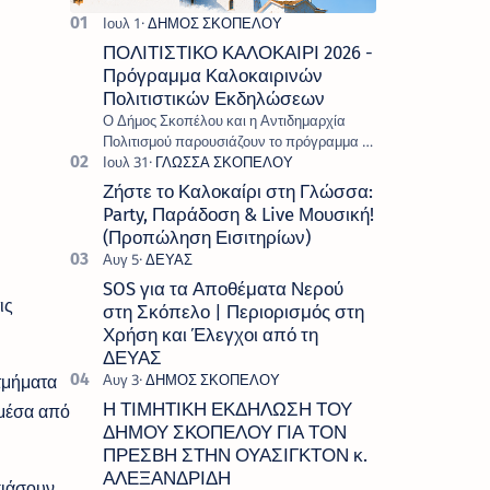
ΠΟΛΙΤΙΣΤΙΚΟ ΚΑΛΟΚΑΙΡΙ 2026 -
Πρόγραμμα Καλοκαιρινών
Πολιτιστικών Εκδηλώσεων
Ο Δήμος Σκοπέλου και η Αντιδημαρχία
Πολιτισμού παρουσιάζουν το πρόγραμμα «
Πολιτιστικό Καλοκαίρι 2026 », ένα πλούσιο
και πολυσυλλεκτικό πρόγραμμα εκδ…
Ζήστε το Καλοκαίρι στη Γλώσσα:
Party, Παράδοση & Live Μουσική!
(Προπώληση Εισιτηρίων)
SOS για τα Αποθέματα Νερού
ις
στη Σκόπελο | Περιορισμός στη
Χρήση και Έλεγχοι από τη
ΔΕΥΑΣ
τμήματα
Η ΤΙΜΗΤΙΚΗ ΕΚΔΗΛΩΣΗ ΤΟΥ
 μέσα από
ΔΗΜΟΥ ΣΚΟΠΕΛΟΥ ΓΙΑ ΤΟΝ
ΠΡΕΣΒΗ ΣΤΗΝ ΟΥΑΣΙΓΚΤΟΝ κ.
ΑΛΕΞΑΝΔΡΙΔΗ
σιάσουν