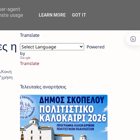
user-agent
erate usage
LEARN MORE
GOT IT
Translate
ς η
Powered
by
Translate
Τελευταίες αναρτήσεις