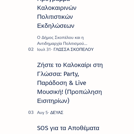
Καλοκαιρινών
Πολιτιστικών
Εκδηλώσεων
Ο Δήμος Σκοπέλου και η
Αντιδημαρχία Πολιτισμού
παρουσιάζουν το πρόγραμμα «
Πολιτιστικό Καλοκαίρι 2026 », ένα
πλούσιο και πολυσυλλεκτικό
Ζήστε το Καλοκαίρι στη
πρόγραμμα εκδ…
Γλώσσα: Party,
Παράδοση & Live
Μουσική! (Προπώληση
Εισιτηρίων)
SOS για τα Αποθέματα