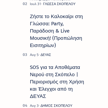
παρουσιάζουν το πρόγραμμα «
Πολιτιστικό Καλοκαίρι 2026 », ένα
πλούσιο και πολυσυλλεκτικό
Ζήστε το Καλοκαίρι στη
πρόγραμμα εκδ…
Γλώσσα: Party,
Παράδοση & Live
Μουσική! (Προπώληση
Εισιτηρίων)
SOS για τα Αποθέματα
Νερού στη Σκόπελο |
Περιορισμός στη Χρήση
και Έλεγχοι από τη
ΔΕΥΑΣ