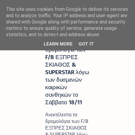
This site uses cookies from Google to deliver its services
and to analyze traffic. Your IP address and user-agent are
shared with Google along with performance and security
metrics to ensure quality of service, generate usage
Αρχική σελίδα
ΑΚΤΟΠΛΟΙΑ
statistics, and to detect and address abuse.
Ανεκτέλεστα τα
LEARN MORE
GOT IT
δρομολόγια των
F/B ΕΞΠΡΕΣ
ΣΚΙΑΘΟΣ &
SUPERSTAR λόγω
των δυσμενών
καιρικών
συνθηκών το
Σάββατο 18/11
Ανεκτέλεστα τα
δρομολόγια των F/B
ΕΞΠΡΕΣ ΣΚΙΑΘΟΣ
& SUPERSTAR λόγω