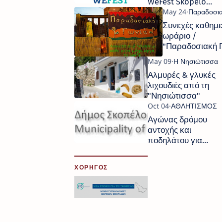
WeFest Skopelos
2016
Συνεχές καθημε
ωράριο /
"Παραδοσιακή 
Αλμυρές & γλυκές
λιχουδιές από τη
"Νησιώτισσα"
Αγώνας δρόμου
αντοχής και
ποδηλάτου για
παιδιά ηλικίας 6-8
ετών / Σκόπελος
ΧΟΡΗΓΟΣ