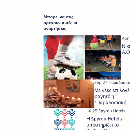
Μπορεί να σας
αρέσουν αυτές οι
αναρτήσεις
Νικ
Α.
Με νέες επιλογέ
φαγητό η
"Παραδοσιακή Γ
Η Spyrou Hotels
υποστηρίζει το