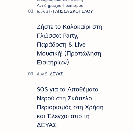
Αντιδημαρχία Πολιτισμού
παρουσιάζουν το πρόγραμμα «
Πολιτιστικό Καλοκαίρι 2026 », ένα
πλούσιο και πολυσυλλεκτικό
Ζήστε το Καλοκαίρι στη
πρόγραμμα εκδ…
Γλώσσα: Party,
Παράδοση & Live
Μουσική! (Προπώληση
Εισιτηρίων)
SOS για τα Αποθέματα
Νερού στη Σκόπελο |
Περιορισμός στη Χρήση
και Έλεγχοι από τη
ΔΕΥΑΣ