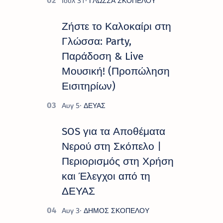
παρουσιάζουν το πρόγραμμα «
Πολιτιστικό Καλοκαίρι 2026 », ένα
πλούσιο και πολυσυλλεκτικό
Ζήστε το Καλοκαίρι στη
πρόγραμμα εκδ…
Γλώσσα: Party,
Παράδοση & Live
Μουσική! (Προπώληση
Εισιτηρίων)
SOS για τα Αποθέματα
Νερού στη Σκόπελο |
Περιορισμός στη Χρήση
και Έλεγχοι από τη
ΔΕΥΑΣ