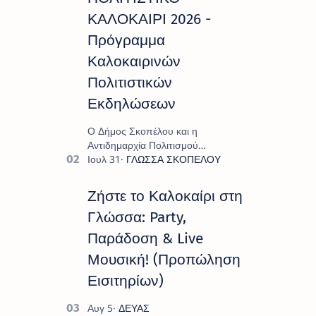
ΚΑΛΟΚΑΙΡΙ 2026 -
Πρόγραμμα
Καλοκαιρινών
Πολιτιστικών
Εκδηλώσεων
Ο Δήμος Σκοπέλου και η
Αντιδημαρχία Πολιτισμού
παρουσιάζουν το πρόγραμμα «
Πολιτιστικό Καλοκαίρι 2026 », ένα
πλούσιο και πολυσυλλεκτικό
Ζήστε το Καλοκαίρι στη
πρόγραμμα εκδ…
Γλώσσα: Party,
Παράδοση & Live
Μουσική! (Προπώληση
Εισιτηρίων)