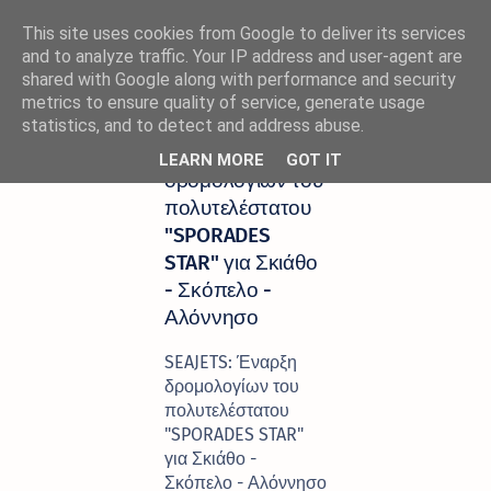
This site uses cookies from Google to deliver its services
and to analyze traffic. Your IP address and user-agent are
shared with Google along with performance and security
metrics to ensure quality of service, generate usage
Αρχική σελίδα
ΑΚΤΟΠΛΟΙΑ
statistics, and to detect and address abuse.
SEAJETS: Έναρξη
LEARN MORE
GOT IT
δρομολογίων του
πολυτελέστατου
"SPORADES
STAR" για Σκιάθο
- Σκόπελο -
Αλόννησο
SEAJETS: Έναρξη
δρομολογίων του
πολυτελέστατου
"SPORADES STAR"
για Σκιάθο -
Σκόπελο - Αλόννησο