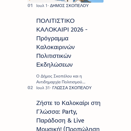
ΠΟΛΙΤΙΣΤΙΚΟ
ΚΑΛΟΚΑΙΡΙ 2026 -
Πρόγραμμα
Καλοκαιρινών
Πολιτιστικών
Εκδηλώσεων
Ο Δήμος Σκοπέλου και η
Αντιδημαρχία Πολιτισμού
παρουσιάζουν το πρόγραμμα «
Πολιτιστικό Καλοκαίρι 2026 », ένα
πλούσιο και πολυσυλλεκτικό
Ζήστε το Καλοκαίρι στη
πρόγραμμα εκδ…
Γλώσσα: Party,
Παράδοση & Live
Μουσική! (Προπώληση