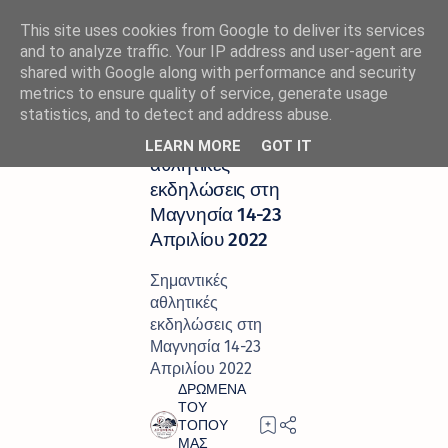
This site uses cookies from Google to deliver its services
and to analyze traffic. Your IP address and user-agent are
shared with Google along with performance and security
metrics to ensure quality of service, generate usage
Αρχική σελίδα
ΑΘΛΗΤΙΣΜΟΣ
statistics, and to detect and address abuse.
Σημαντικές
LEARN MORE
GOT IT
αθλητικές
εκδηλώσεις στη
Μαγνησία 14-23
Απριλίου 2022
Σημαντικές
αθλητικές
εκδηλώσεις στη
Μαγνησία 14-23
Απριλίου 2022