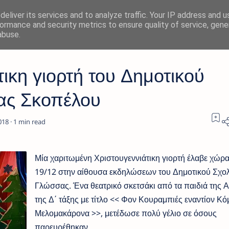
eliver its services and to analyze traffic. Your IP address and 
ormance and security metrics to ensure quality of service, gen
abuse.
ικη γιορτή του Δημοτικού
ας Σκοπέλου
1
Μία χαριτωμένη Χριστουγεννιάτικη γιορτή έλαβε χώρ
19/12 στην αίθουσα εκδηλώσεων του Δημοτικού Σχολ
Γλώσσας. Ένα θεατρικό σκετσάκι από τα παιδιά της Α
της Δ΄ τάξης με τίτλο << Φον Κουραμπιές εναντίον Κό
Μελομακάρονα >>, μετέδωσε πολύ γέλιο σε όσους
παρευρέθηκαν.