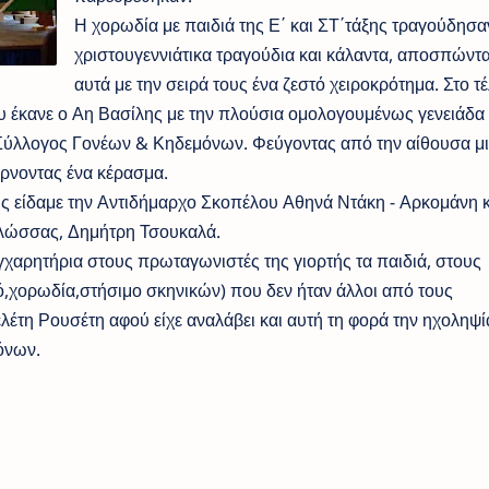
Η χορωδία με παιδιά της Ε΄ και ΣΤ΄τάξης τραγούδησα
χριστουγεννιάτικα τραγούδια και κάλαντα, αποσπώντα
αυτά με την σειρά τους ένα ζεστό χειροκρότημα. Στο τ
 έκανε ο Αη Βασίλης με την πλούσια ομολογουμένως γενειάδα 
 Σύλλογος Γονέων & Κηδεμόνων. Φεύγοντας από την αίθουσα μι
ρνοντας ένα κέρασμα.
 είδαμε την Αντιδήμαρχο Σκοπέλου Αθηνά Ντάκη - Αρκομάνη κ
Γλώσσας, Δημήτρη Τσουκαλά.
χαρητήρια στους πρωταγωνιστές της γιορτής τα παιδιά, στους
ό,χορωδία,στήσιμο σκηνικών) που δεν ήταν άλλοι από τους
λέτη Ρουσέτη αφού είχε αναλάβει και αυτή τη φορά την ηχοληψί
όνων.