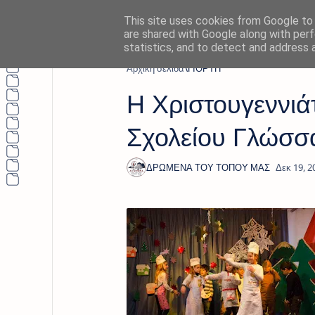
This site uses cookies from Google to d
are shared with Google along with perf
statistics, and to detect and address 
Αρχική σελίδα
ΓΙΟΡΤΗ
Η Χριστουγεννιάτ
Σχολείου Γλώσσ