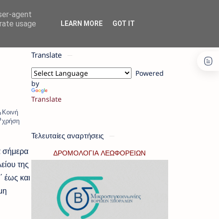
user-agent
erate usage
LEARN MORE
GOT IT
Translate
Powered
by
Translate
Τελευταίες αναρτήσεις
α σήμερα
ΔΡΟΜΟΛΟΓΙΑ ΛΕΩΦΟΡΕΙΩΝ
είου της
΄ έως και
μη