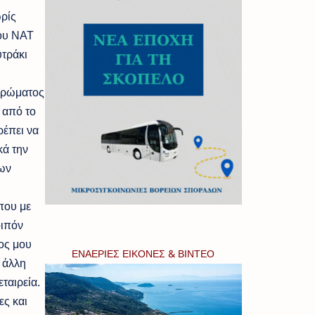
ωρίς
ου ΝΑΤ
τράκι
ληρώματος
 από το
ρέπει να
κά την
των
που με
οιπόν
ος μου
ΕΝΑΕΡΙΕΣ ΕΙΚΟΝΕΣ & ΒΙΝΤΕΟ
 άλλη
ταιρεία.
ες και