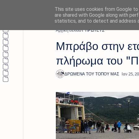
This site uses cookies from Google to d
are shared with Google along with perf
statistics, and to detect and address 
Αρχική σελίδα
" ΠΡΩΤΕΥΣ"
Μπράβο στην ετα
πλήρωμα του "