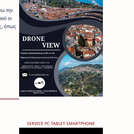
σω την
φού οι
ς, όπως
SERVICE PC-TABLET-SMARTPHONE