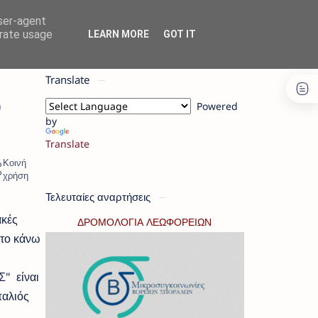
user-agent
erate usage
LEARN MORE
GOT IT
Translate
ο
Powered
by
Translate
Τελευταίες αναρτήσεις
ακές
ΔΡΟΜΟΛΟΓΙΑ ΛΕΩΦΟΡΕΙΩΝ
 το κάνω
" είναι
παλιός