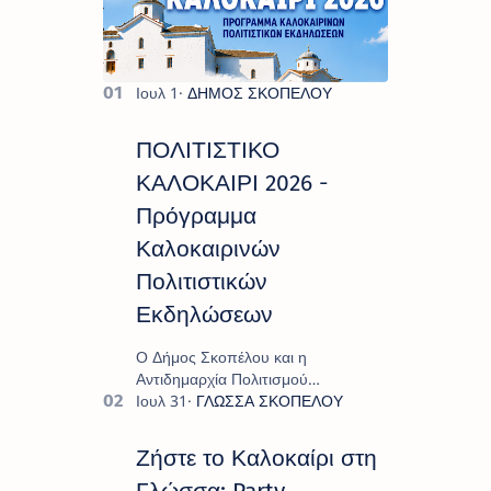
ΠΟΛΙΤΙΣΤΙΚΟ
ΚΑΛΟΚΑΙΡΙ 2026 -
Πρόγραμμα
Καλοκαιρινών
Πολιτιστικών
Εκδηλώσεων
Ο Δήμος Σκοπέλου και η
Αντιδημαρχία Πολιτισμού
παρουσιάζουν το πρόγραμμα «
Πολιτιστικό Καλοκαίρι 2026 », ένα
πλούσιο και πολυσυλλεκτικό
Ζήστε το Καλοκαίρι στη
πρόγραμμα εκδ…