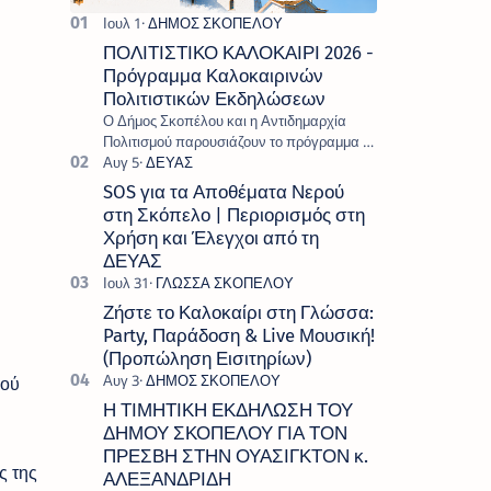
ΠΟΛΙΤΙΣΤΙΚΟ ΚΑΛΟΚΑΙΡΙ 2026 -
Πρόγραμμα Καλοκαιρινών
Πολιτιστικών Εκδηλώσεων
Ο Δήμος Σκοπέλου και η Αντιδημαρχία
Πολιτισμού παρουσιάζουν το πρόγραμμα «
Πολιτιστικό Καλοκαίρι 2026 », ένα πλούσιο
και πολυσυλλεκτικό πρόγραμμα εκδ…
SOS για τα Αποθέματα Νερού
στη Σκόπελο | Περιορισμός στη
Χρήση και Έλεγχοι από τη
ΔΕΥΑΣ
Ζήστε το Καλοκαίρι στη Γλώσσα:
Party, Παράδοση & Live Μουσική!
(Προπώληση Εισιτηρίων)
κού
Η ΤΙΜΗΤΙΚΗ ΕΚΔΗΛΩΣΗ ΤΟΥ
ΔΗΜΟΥ ΣΚΟΠΕΛΟΥ ΓΙΑ ΤΟΝ
ΠΡΕΣΒΗ ΣΤΗΝ ΟΥΑΣΙΓΚΤΟΝ κ.
ς της
ΑΛΕΞΑΝΔΡΙΔΗ