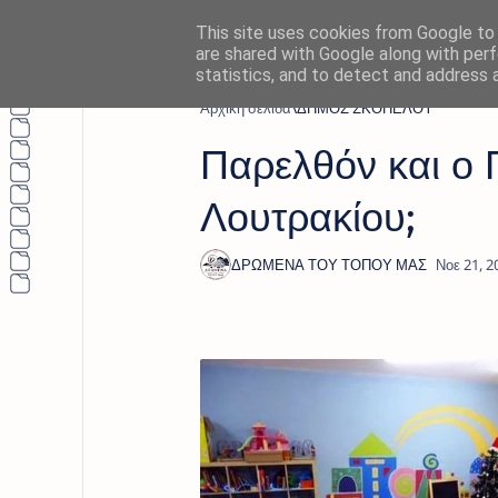
This site uses cookies from Google to d
are shared with Google along with perf
statistics, and to detect and address 
Αρχική σελίδα
ΔΗΜΟΣ ΣΚΟΠΕΛΟΥ
Παρελθόν και ο 
Λουτρακίου;