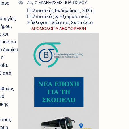
στους
Πολιτιστικές Εκδηλώσεις 2026 |
Πολιτιστικός & Εξωραϊστικός
τουργίας
Σύλλογος Γλώσσας Σκοπέλου
Δήμου,
ΔΡΟΜΟΛΟΓΙΑ ΛΕΩΦΟΡΕΙΩΝ
 και
ημοσίου
υ δικαίου
 η
σία.
ού από
ταθμών,
μό
ικής
ό τους
αι η