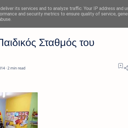
eliver its services and to analyze traffic. Your IP address and 
ormance and security metrics to ensure quality of service, gen
abuse.
Παιδικός Σταθμός του
2