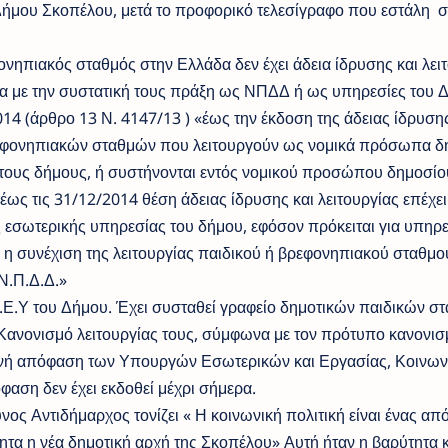
ήμου Σκοπέλου, μετά το προφορικό τελεσίγραφο που εστάλη 
ονηπιακός σταθμός στην Ελλάδα δεν έχει άδεια ίδρυσης και λει
να με την συστατική τους πράξη ως ΝΠΔΔ ή ως υπηρεσίες του 
4 (άρθρο 13 Ν. 4147/13 ) «έως την έκδοση της άδειας ίδρυσης
βρεφονηπιακών σταθμών που λειτουργούν ως νομικά πρόσωπα δ
τους δήμους, ή συστήνονται εντός νομικού προσώπου δημοσίο
ως τις 31/12/2014 θέση άδειας ίδρυσης και λειτουργίας επέχει
 εσωτερικής υπηρεσίας του δήμου, εφόσον πρόκειται για υπηρε
τή η συνέχιση της λειτουργίας παιδικού ή βρεφονηπιακού σταθμ
Ν.Π.Δ.Δ.»
.Ε.Υ του Δήμου. Έχει συσταθεί γραφείο δημοτικών παιδικών σ
 Κανονισμό λειτουργίας τους, σύμφωνα με τον πρότυπο κανονισ
 κοινή απόφαση των Υπουργών Εσωτερικών και Εργασίας, Κοινων
φαση δεν έχει εκδοθεί μέχρι σήμερα.
ος Αντιδήμαρχος τονίζει « Η κοινωνική πολιτική είναι ένας απ
ητα η νέα δημοτική αρχή της Σκοπέλου» Αυτή ήταν η βαρύτητα κ