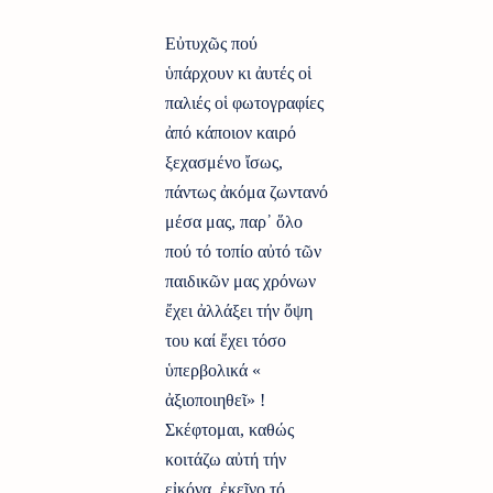
Εὐτυχῶς πού
ὑπάρχουν κι ἀυτές οἱ
παλιές οἱ φωτογραφίες
ἀπό κάποιον καιρό
ξεχασμένο ἴσως,
πάντως ἀκόμα ζωντανό
μέσα μας, παρ᾿ ὅλο
πού τό τοπίο αὐτό τῶν
παιδικῶν μας χρόνων
ἔχει ἀλλάξει τήν ὄψη
του καί ἔχει τόσο
ὑπερβολικά «
ἀξιοποιηθεῖ» !
Σκέφτομαι, καθώς
κοιτάζω αὐτή τήν
εἰκόνα, ἐκεῖνο τό