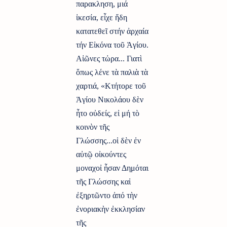
παρακληση, μιά
ἰκεσία, εἶχε ἤδη
κατατεθεῖ στήν ἀρχαία
τήν Εἰκόνα τοῦ Ἀγίου.
Αἰῶνες τὠρα... Γιατὶ
ὅπως λένε τὰ παλιὰ τὰ
χαρτιά, «Κτήτορε τοῦ
Ἁγίου Νικολάου δὲν
ἦτο οὐδείς, εἰ μή τὸ
κοινὸν τῆς
Γλώσσης...οἱ δὲν ἐν
αὐτῷ οἰκούντες
μοναχοἰ ἦσαν Δημόται
τῆς Γλώσσης καἰ
ἐξηρτῶντο ἀπό τὴν
ἐνοριακὴν ἐκκλησίαν
τῆς