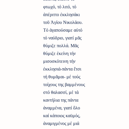
φτωχό, τό λιτό, τό
ἀπέριττο ἐκκλησἀκι
τοῦ Ἁγίου Νικολάου.
Τό ἀγαπούσαμε αὐτό
τό ναύδριο, γιατί μᾶς
θύμιζε πολλά. Μᾶς
θύμιζε ἐκείνη τήν
μισοσκότεινη τήν
ἐκκλησιά-πάντα ἔτσι
τή θυμᾶμαι- μέ τούς
τοίχους της βαμμένους
στό θαλασσί, μέ τά
καντήλια της πάντα
ἀναμμένα, γιατί ὅλο
καί κάποιος καϋμός,
ἀναμιγμένος μέ μιά