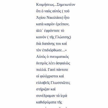
Κοιμήσεως...Σημειωτέον
ὅτι ὁ ναὸς αὐτὸς ( τοῦ
Ἁγίου Νικολάου) ἦτο
κατὰ καιρὸν ἐρείπιον,
ἀλλ᾿ ἐφρόντισε τὸ
κοινὸν ( τῆς Γλώσσης)
διὰ δαπάνης του καὶ
τὸν ἐπιδιόρθωσε...»
Αὐτὸς ὁ πνευματικὸς
δεσμὸς λέει ἀσφαλῶς
πολλά. Γαιτὶ πάντοτε
οἱ φιλόχριστοι καὶ
εὐλαβεῖς Γλωσσιῶτες
στήριζαν καὶ
συνέδραμαν τὰ ἱερὰ
καθιδρύματα τῆς