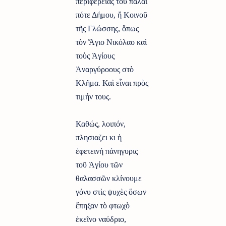
περιφέρειας τοῦ παλαι
πότε Δήμου, ἤ Κοινοῦ
τῆς Γλώσσης, ὅπως
τὸν Ἅγιο Νικόλαο καὶ
τοὺς Ἁγίους
Ἀναργύροους στὸ
Κλῆμα. Καὶ εἶναι πρὸς
τιμήν τους.
Καθώς, λοιπόν,
πλησιαζει κι ἡ
ἐφετεινή πάνηγυρις
τοῦ Ἁγίου τῶν
θαλασσῶν κλίνουμε
γόνυ στὶς ψυχὲς ὅσων
ἔπηξαν τὸ φτωχὸ
ἐκεῖνο ναὐδριο,