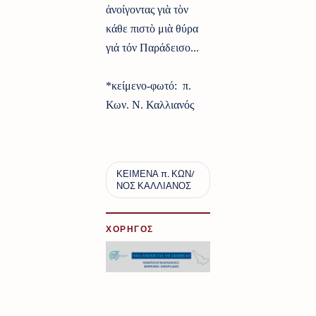
ἀνοίγοντας γιὰ τὸν
κάθε πιστὸ μιὰ θύρα
γιἀ τόν Παράδεισο...
*κείμενο-φωτό:
π.
Κων. Ν. Καλλιανός
ΧΟΡΗΓΟΣ