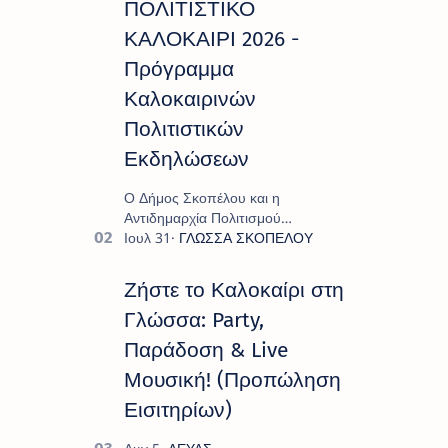
ΠΟΛΙΤΙΣΤΙΚΟ
ΚΑΛΟΚΑΙΡΙ 2026 -
Πρόγραμμα
Καλοκαιρινών
Πολιτιστικών
Εκδηλώσεων
Ο Δήμος Σκοπέλου και η
Αντιδημαρχία Πολιτισμού
παρουσιάζουν το πρόγραμμα «
Πολιτιστικό Καλοκαίρι 2026 », ένα
πλούσιο και πολυσυλλεκτικό
Ζήστε το Καλοκαίρι στη
πρόγραμμα εκδ…
Γλώσσα: Party,
Παράδοση & Live
Μουσική! (Προπώληση
Εισιτηρίων)