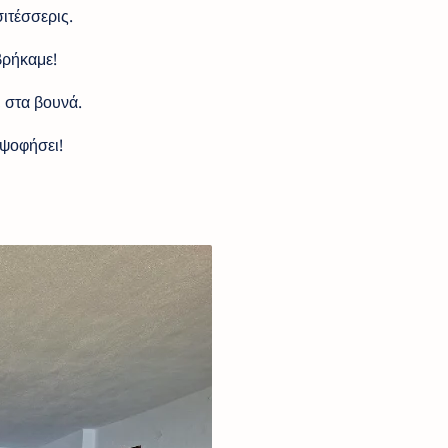
σιτέσσερις.
βρήκαμε!
, στα βουνά.
 ψοφήσει!