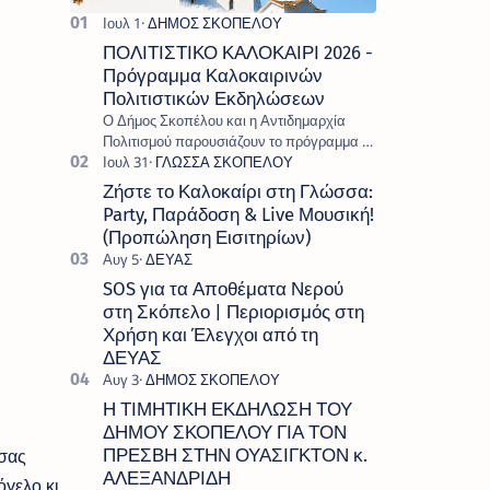
ΠΟΛΙΤΙΣΤΙΚΟ ΚΑΛΟΚΑΙΡΙ 2026 -
Πρόγραμμα Καλοκαιρινών
Πολιτιστικών Εκδηλώσεων
Ο Δήμος Σκοπέλου και η Αντιδημαρχία
Πολιτισμού παρουσιάζουν το πρόγραμμα «
Πολιτιστικό Καλοκαίρι 2026 », ένα πλούσιο
και πολυσυλλεκτικό πρόγραμμα εκδ…
Ζήστε το Καλοκαίρι στη Γλώσσα:
Party, Παράδοση & Live Μουσική!
(Προπώληση Εισιτηρίων)
SOS για τα Αποθέματα Νερού
στη Σκόπελο | Περιορισμός στη
Χρήση και Έλεγχοι από τη
ΔΕΥΑΣ
Η ΤΙΜΗΤΙΚΗ ΕΚΔΗΛΩΣΗ ΤΟΥ
ΔΗΜΟΥ ΣΚΟΠΕΛΟΥ ΓΙΑ ΤΟΝ
σας
ΠΡΕΣΒΗ ΣΤΗΝ ΟΥΑΣΙΓΚΤΟΝ κ.
ΑΛΕΞΑΝΔΡΙΔΗ
όγελο κι