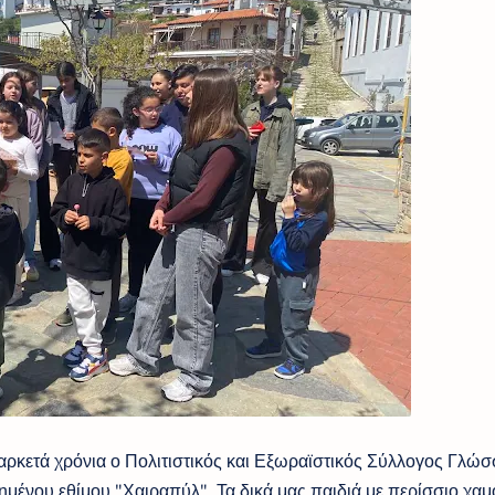
κετά χρόνια ο Πολιτιστικός και Εξωραϊστικός Σύλλογος Γλώσ
μένου εθίμου "Χαιραπύλ". Τα δικά μας παιδιά με περίσσιο χαμ