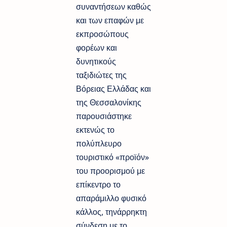
συναντήσεων καθώς
και των επαφών με ​
εκπροσώπους
φορέων και
δυνητικούς
ταξιδιώτες της
Βόρειας Ελλάδας και
της Θεσσαλονίκης
παρουσιάστηκε
εκτενώς το
πολύπλευρο
τουριστικό «προϊόν»
του προορισμού με​
επίκεντρο το
απαράμιλλο φυσικό
κάλλος, ​τη​ν​άρρηκτη
σύνδεση με το