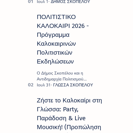
ΠΟΛΙΤΙΣΤΙΚΟ
ΚΑΛΟΚΑΙΡΙ 2026 -
Πρόγραμμα
Καλοκαιρινών
Πολιτιστικών
Εκδηλώσεων
Ο Δήμος Σκοπέλου και η
Αντιδημαρχία Πολιτισμού
παρουσιάζουν το πρόγραμμα «
Πολιτιστικό Καλοκαίρι 2026 », ένα
πλούσιο και πολυσυλλεκτικό
Ζήστε το Καλοκαίρι στη
πρόγραμμα εκδ…
Γλώσσα: Party,
Παράδοση & Live
Μουσική! (Προπώληση