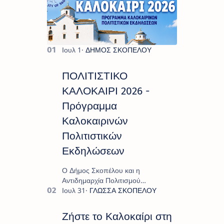
ΠΟΛΙΤΙΣΤΙΚΟ
ΚΑΛΟΚΑΙΡΙ 2026 -
Πρόγραμμα
Καλοκαιρινών
Πολιτιστικών
Εκδηλώσεων
Ο Δήμος Σκοπέλου και η
Αντιδημαρχία Πολιτισμού
παρουσιάζουν το πρόγραμμα «
Πολιτιστικό Καλοκαίρι 2026 », ένα
πλούσιο και πολυσυλλεκτικό
Ζήστε το Καλοκαίρι στη
πρόγραμμα εκδ…