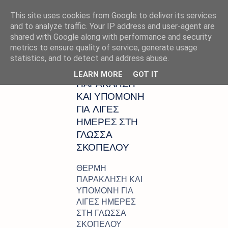
This site uses cookies from Google to deliver its services
and to analyze traffic. Your IP address and user-agent are
shared with Google along with performance and security
metrics to ensure quality of service, generate usage
Αρχική σελίδα
ΑΝΤΙΔΗΜΑΡΧΟΣ
statistics, and to detect and address abuse.
ΘΕΡΜΗ
LEARN MORE
GOT IT
ΠΑΡΑΚΛΗΣΗ
ΚΑΙ ΥΠΟΜΟΝΗ
ΓΙΑ ΛΙΓΕΣ
ΗΜΕΡΕΣ ΣΤΗ
ΓΛΩΣΣΑ
ΣΚΟΠΕΛΟΥ
ΘΕΡΜΗ
ΠΑΡΑΚΛΗΣΗ ΚΑΙ
ΥΠΟΜΟΝΗ ΓΙΑ
ΛΙΓΕΣ ΗΜΕΡΕΣ
ΣΤΗ ΓΛΩΣΣΑ
ΣΚΟΠΕΛΟΥ