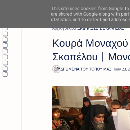
This site uses cookies from Google to d
are shared with Google along with perf
statistics, and to detect and address 
Αρχική σελίδα
ΕΚΔΗΛΩΣΕΙΣ ΕΚΚΛΗΣΙΑΣ
Κουρά Μοναχού σ
Σκοπέλου | Μον