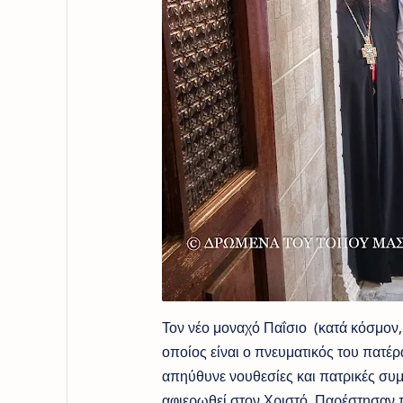
Τον νέο μοναχό Παΐσιο (κατά κόσμον,
οποίος είναι ο πνευματικός του πατέρ
απηύθυνε νουθεσίες και πατρικές συμ
αφιερωθεί στον Χριστό. Παρέστησαν πο