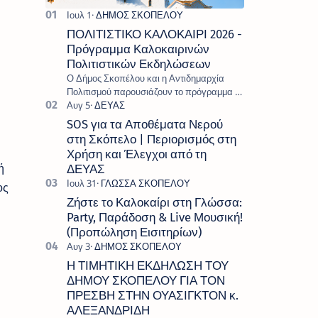
ΠΟΛΙΤΙΣΤΙΚΟ ΚΑΛΟΚΑΙΡΙ 2026 -
Πρόγραμμα Καλοκαιρινών
Πολιτιστικών Εκδηλώσεων
Ο Δήμος Σκοπέλου και η Αντιδημαρχία
Πολιτισμού παρουσιάζουν το πρόγραμμα «
Πολιτιστικό Καλοκαίρι 2026 », ένα πλούσιο
και πολυσυλλεκτικό πρόγραμμα εκδ…
SOS για τα Αποθέματα Νερού
στη Σκόπελο | Περιορισμός στη
Χρήση και Έλεγχοι από τη
ή
ΔΕΥΑΣ
ος
Ζήστε το Καλοκαίρι στη Γλώσσα:
Party, Παράδοση & Live Μουσική!
(Προπώληση Εισιτηρίων)
Η ΤΙΜΗΤΙΚΗ ΕΚΔΗΛΩΣΗ ΤΟΥ
ΔΗΜΟΥ ΣΚΟΠΕΛΟΥ ΓΙΑ ΤΟΝ
ΠΡΕΣΒΗ ΣΤΗΝ ΟΥΑΣΙΓΚΤΟΝ κ.
ΑΛΕΞΑΝΔΡΙΔΗ