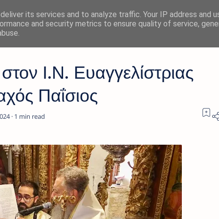
eliver its services and to analyze traffic. Your IP address and 
ormance and security metrics to ensure quality of service, gen
abuse.
τον Ι.Ν. Ευαγγελίστριας
αχός Παΐσιος
1