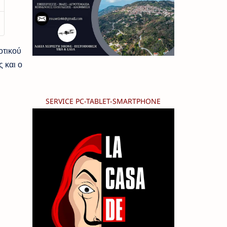
οτικού
 και ο
SERVICE PC-TABLET-SMARTPHONE