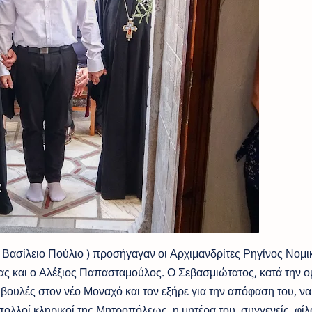
 Βασίλειο Πούλιο ) προσήγαγαν οι Αρχιμανδρίτες Ρηγίνος Νομι
ας και ο Αλέξιος Παπασταμούλος. Ο Σεβασμιώτατος, κατά την ομ
βουλές στον νέο Μοναχό και τον εξήρε για την απόφαση του, να
λλοί κληρικοί της Μητροπόλεως, η μητέρα του, συγγενείς, φίλο