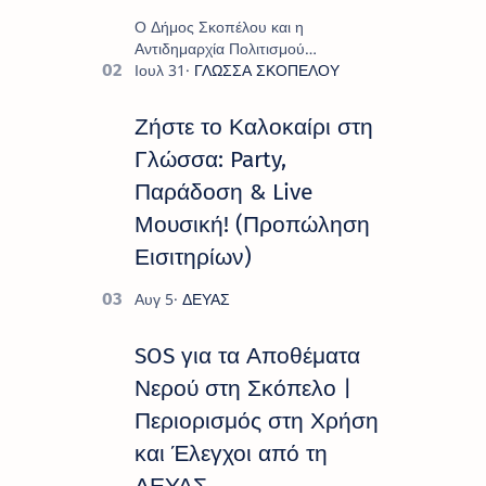
Ο Δήμος Σκοπέλου και η
Αντιδημαρχία Πολιτισμού
παρουσιάζουν το πρόγραμμα «
Πολιτιστικό Καλοκαίρι 2026 », ένα
πλούσιο και πολυσυλλεκτικό
Ζήστε το Καλοκαίρι στη
πρόγραμμα εκδ…
Γλώσσα: Party,
Παράδοση & Live
Μουσική! (Προπώληση
Εισιτηρίων)
SOS για τα Αποθέματα
Νερού στη Σκόπελο |
Περιορισμός στη Χρήση
και Έλεγχοι από τη
ΔΕΥΑΣ