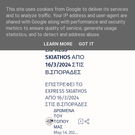
This site uses cookies from Google to deliver its services
and to analyze traffic. Your IP address and user-agent are
shared with Google along with performance and security
metrics to ensure quality of service, generate usage
Αρχική σελίδα
ΑΚΤΟΠΛΟΙΑ
statistics, and to detect and address abuse.
ΕΠΙΣΤΡΕΦΕΙ ΤΟ
LEARN MORE
GOT IT
EXPRESS
SKIATHOS ΑΠΟ
16/3/2024 ΣΤΙΣ
Β.ΣΠΟΡΑΔΕΣ
ΕΠΙΣΤΡΕΦΕΙ ΤΟ
EXPRESS SKIATHOS
ΑΠΟ 16/3/2024
ΣΤΙΣ Β.ΣΠΟΡΑΔΕΣ
0