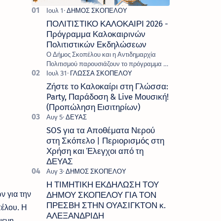
ΠΟΛΙΤΙΣΤΙΚΟ ΚΑΛΟΚΑΙΡΙ 2026 -
Πρόγραμμα Καλοκαιρινών
Πολιτιστικών Εκδηλώσεων
Ο Δήμος Σκοπέλου και η Αντιδημαρχία
Πολιτισμού παρουσιάζουν το πρόγραμμα «
Πολιτιστικό Καλοκαίρι 2026 », ένα πλούσιο
και πολυσυλλεκτικό πρόγραμμα εκδ…
Ζήστε το Καλοκαίρι στη Γλώσσα:
Party, Παράδοση & Live Μουσική!
(Προπώληση Εισιτηρίων)
SOS για τα Αποθέματα Νερού
στη Σκόπελο | Περιορισμός στη
Χρήση και Έλεγχοι από τη
ΔΕΥΑΣ
Η ΤΙΜΗΤΙΚΗ ΕΚΔΗΛΩΣΗ ΤΟΥ
ν για την
ΔΗΜΟΥ ΣΚΟΠΕΛΟΥ ΓΙΑ ΤΟΝ
ΠΡΕΣΒΗ ΣΤΗΝ ΟΥΑΣΙΓΚΤΟΝ κ.
έλου. Η
ΑΛΕΞΑΝΔΡΙΔΗ
μενη