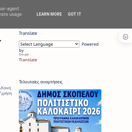
user-agent
erate usage
LEARN MORE
GOT IT
Translate
Υ
Powered
by
Translate
Τελευταίες αναρτήσεις
Σ