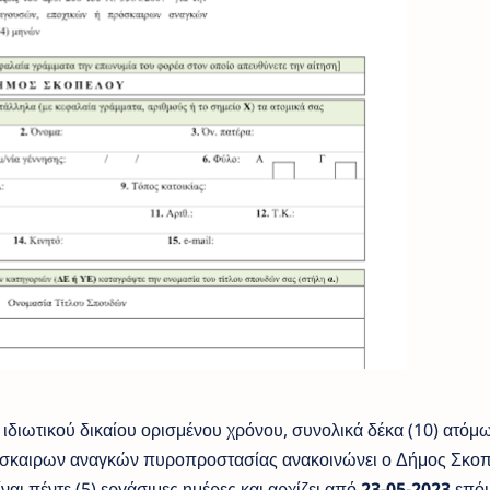
διωτικού δικαίου ορισμένου χρόνου, συνολικά δέκα (10) ατόμω
όσκαιρων αναγκών πυροπροστασίας ανακοινώνει ο Δήμος Σκοπ
ι πέντε (5) εργάσιμες ημέρες και αρχίζει από
23-05-2023
επό