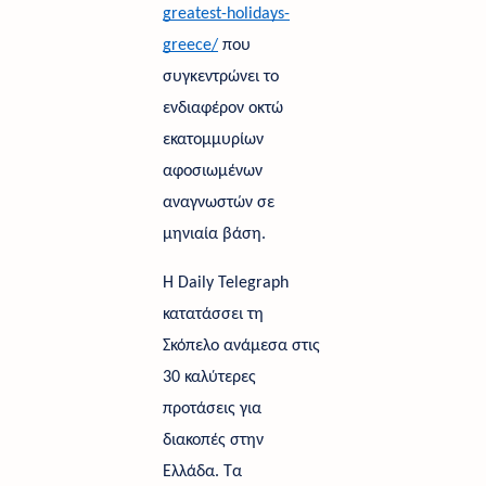
greatest-holidays-
greece/
 που 
συγκεντρώνει το 
ενδιαφέρον οκτώ 
εκατομμυρίων 
αφοσιωμένων 
αναγνωστών σε 
μηνιαία βάση. 
Η Daily Telegraph 
κατατάσσει τη 
Σκόπελο ανάμεσα στις 
30 καλύτερες 
προτάσεις για 
διακοπές στην 
Ελλάδα. Τα 