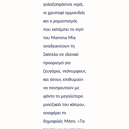
γαλαζοπράσινα νερά, 
οι χρυσαφί αμμουδιές 
και ο ρομαντισμός 
που εκπέμπει το νησί 
του Mamma Mia 
αναδεικνύουν τη 
Σκόπελο σε ιδανικό 
προορισμό για 
ζευγάρια, νεόνυμφους 
και όσους επιθυμούν 
να παντρευτούν με 
φόντο το μεγαλύτερο 
μιούζικαλ του κόσμου, 
αναφέρει το 
δημοφιλές Μέσο. «Τα 