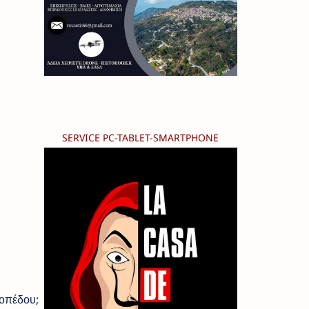
SERVICE PC-TABLET-SMARTPHONE
κοπέδου;