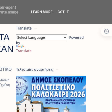
user-agent
erate usage
LEARN MORE
GOT IT
Translate
ΤΑ
Powered
by
ΣΑΝ
Translate
Τελευταίες αναρτήσεις
ΩΤΙΚΟ