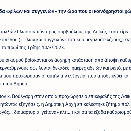
δα «φίλων και συγγενών» την ώρα που οι κοινόχρηστοι χώρ
ίες πολλών Γλωσσιωτών προς συμβούλους της Λαϊκής Συσπείρω
κοπέδου («φίλων και συγγενών» τοπικού μεγαλοστελέχους;) εντ
το πρωί της Τρίτης 14/3/2023.
του οικισμού βρίσκονται σε άσχημη κατάσταση από άποψη καθα
εργαζόμενους οφείλονται δεκάδες ημέρες αδειών και ρεπό, με 
ήμου προχώρησαν σ΄ αυτήν την ενέργεια, που αποδεικνύει και 
σία του Δήμου.
ον κ. Βούλγαρη στην οποία προχώρησε ο επικεφαλής της Λαϊκ
ώντας εξηγήσεις, η Δημοτική Αρχή επικαλέστηκε ζήτημα πολι
ός… διαμαρτυρία γείτονα» κλπ…) και ότι τα έξοδα καθαρισμο