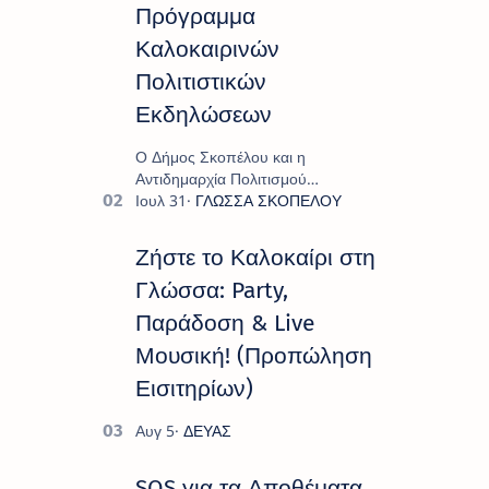
Πρόγραμμα
Καλοκαιρινών
Πολιτιστικών
Εκδηλώσεων
Ο Δήμος Σκοπέλου και η
Αντιδημαρχία Πολιτισμού
παρουσιάζουν το πρόγραμμα «
Πολιτιστικό Καλοκαίρι 2026 », ένα
πλούσιο και πολυσυλλεκτικό
Ζήστε το Καλοκαίρι στη
πρόγραμμα εκδ…
Γλώσσα: Party,
Παράδοση & Live
Μουσική! (Προπώληση
Εισιτηρίων)
SOS για τα Αποθέματα