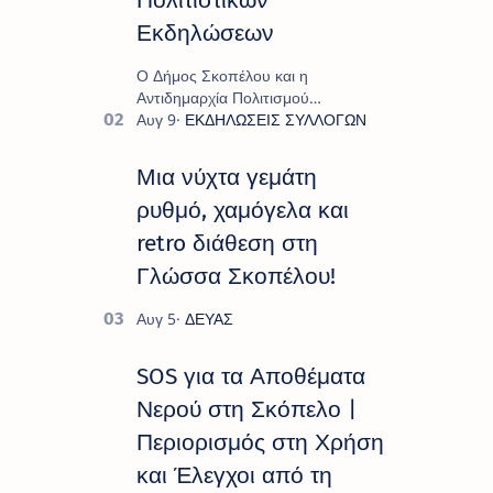
Εκδηλώσεων
Ο Δήμος Σκοπέλου και η
Αντιδημαρχία Πολιτισμού
παρουσιάζουν το πρόγραμμα «
Πολιτιστικό Καλοκαίρι 2026 », ένα
πλούσιο και πολυσυλλεκτικό
Μια νύχτα γεμάτη
πρόγραμμα εκδ…
ρυθμό, χαμόγελα και
retro διάθεση στη
Γλώσσα Σκοπέλου!
SOS για τα Αποθέματα
Νερού στη Σκόπελο |
Περιορισμός στη Χρήση
και Έλεγχοι από τη