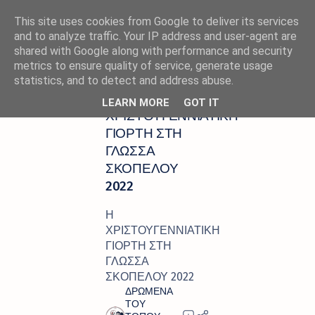
This site uses cookies from Google to deliver its services
and to analyze traffic. Your IP address and user-agent are
shared with Google along with performance and security
metrics to ensure quality of service, generate usage
Αρχική σελίδα
ΔΗΜΟΣ ΣΚΟΠΕΛΟΥ
statistics, and to detect and address abuse.
Η
LEARN MORE
GOT IT
ΧΡΙΣΤΟΥΓΕΝΝΙΑΤΙΚΗ
ΓΙΟΡΤΗ ΣΤΗ
ΓΛΩΣΣΑ
ΣΚΟΠΕΛΟΥ
2022
Η
ΧΡΙΣΤΟΥΓΕΝΝΙΑΤΙΚΗ
ΓΙΟΡΤΗ ΣΤΗ
ΓΛΩΣΣΑ
ΣΚΟΠΕΛΟΥ 2022