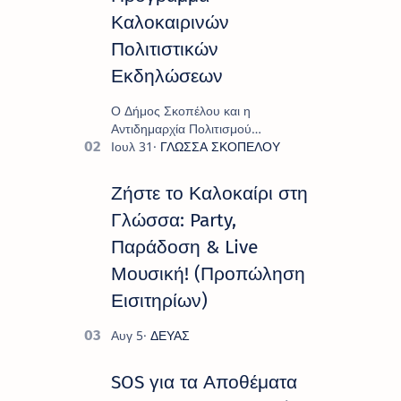
Καλοκαιρινών
Πολιτιστικών
Εκδηλώσεων
Ο Δήμος Σκοπέλου και η
Αντιδημαρχία Πολιτισμού
παρουσιάζουν το πρόγραμμα «
Πολιτιστικό Καλοκαίρι 2026 », ένα
πλούσιο και πολυσυλλεκτικό
Ζήστε το Καλοκαίρι στη
πρόγραμμα εκδ…
Γλώσσα: Party,
Παράδοση & Live
Μουσική! (Προπώληση
Εισιτηρίων)
SOS για τα Αποθέματα