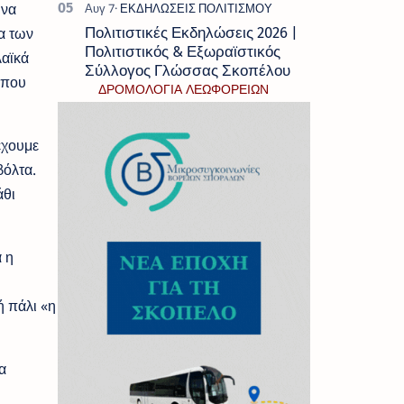
ώνα
α των
Πολιτιστικές Εκδηλώσεις 2026 |
Πολιτιστικός & Εξωραϊστικός
λαϊκά
Σύλλογος Γλώσσας Σκοπέλου
 που
ΔΡΟΜΟΛΟΓΙΑ ΛΕΩΦΟΡΕΙΩΝ
έχουμε
βόλτα.
άθι
 η
ή πάλι «η
α