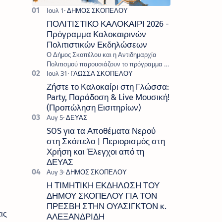
ΠΟΛΙΤΙΣΤΙΚΟ ΚΑΛΟΚΑΙΡΙ 2026 -
Πρόγραμμα Καλοκαιρινών
Πολιτιστικών Εκδηλώσεων
Ο Δήμος Σκοπέλου και η Αντιδημαρχία
Πολιτισμού παρουσιάζουν το πρόγραμμα «
Πολιτιστικό Καλοκαίρι 2026 », ένα πλούσιο
και πολυσυλλεκτικό πρόγραμμα εκδ…
Ζήστε το Καλοκαίρι στη Γλώσσα:
Party, Παράδοση & Live Μουσική!
(Προπώληση Εισιτηρίων)
SOS για τα Αποθέματα Νερού
στη Σκόπελο | Περιορισμός στη
Χρήση και Έλεγχοι από τη
ΔΕΥΑΣ
Η ΤΙΜΗΤΙΚΗ ΕΚΔΗΛΩΣΗ ΤΟΥ
ΔΗΜΟΥ ΣΚΟΠΕΛΟΥ ΓΙΑ ΤΟΝ
ΠΡΕΣΒΗ ΣΤΗΝ ΟΥΑΣΙΓΚΤΟΝ κ.
ις
ΑΛΕΞΑΝΔΡΙΔΗ