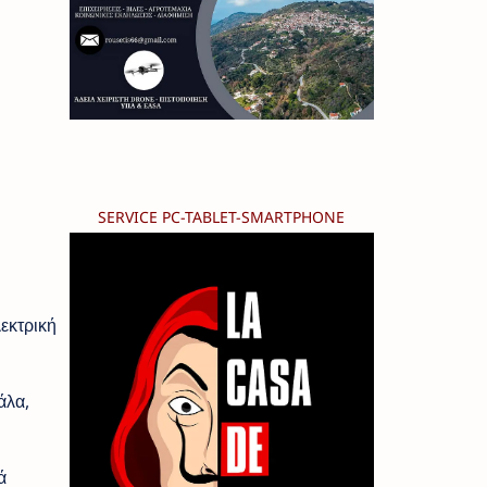
SERVICE PC-TABLET-SMARTPHONE
εκτρική
άλα,
ά