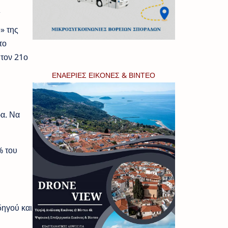
ί
» της
το
 τον 21ο
ΕΝΑΕΡΙΕΣ ΕΙΚΟΝΕΣ & ΒΙΝΤΕΟ
ρα. Να
% του
δηγού και