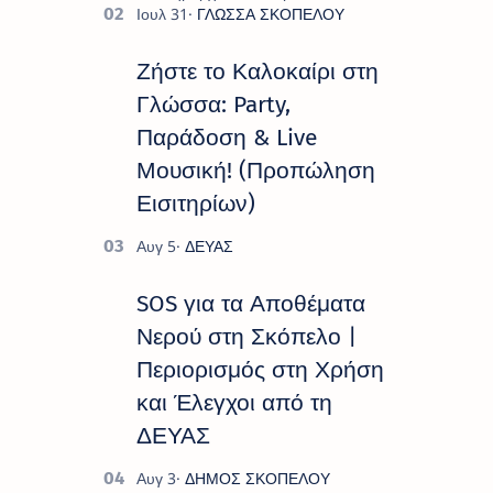
παρουσιάζουν το πρόγραμμα «
Πολιτιστικό Καλοκαίρι 2026 », ένα
πλούσιο και πολυσυλλεκτικό
Ζήστε το Καλοκαίρι στη
πρόγραμμα εκδ…
Γλώσσα: Party,
Παράδοση & Live
Μουσική! (Προπώληση
Εισιτηρίων)
SOS για τα Αποθέματα
Νερού στη Σκόπελο |
Περιορισμός στη Χρήση
και Έλεγχοι από τη
ΔΕΥΑΣ