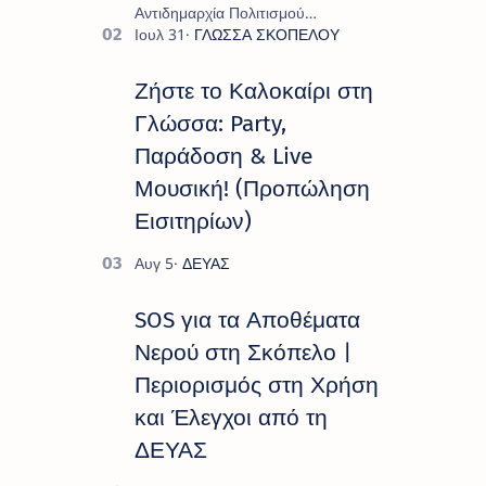
Αντιδημαρχία Πολιτισμού
παρουσιάζουν το πρόγραμμα «
Πολιτιστικό Καλοκαίρι 2026 », ένα
πλούσιο και πολυσυλλεκτικό
Ζήστε το Καλοκαίρι στη
πρόγραμμα εκδ…
Γλώσσα: Party,
Παράδοση & Live
Μουσική! (Προπώληση
Εισιτηρίων)
SOS για τα Αποθέματα
Νερού στη Σκόπελο |
Περιορισμός στη Χρήση
και Έλεγχοι από τη
ΔΕΥΑΣ