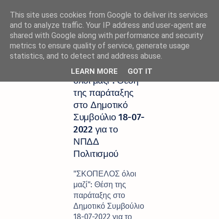
This site uses cookies from Google to deliver its services
and to analyze traffic. Your IP address and user-agent are
shared with Google along with performance and security
metrics to ensure quality of service, generate usage
Αρχική σελίδα
''ΣΚΟΠΕΛΟΣ ΟΛΟΙ ΜΑΖΙ"
statistics, and to detect and address abuse.
"ΣΚΟΠΕΛΟΣ
LEARN MORE
GOT IT
όλοι μαζί": Θέση
της παράταξης
στο Δημοτικό
Συμβούλιο 18-07-
2022 για το
ΝΠΔΔ
Πολιτισμού
"ΣΚΟΠΕΛΟΣ όλοι
μαζί": Θέση της
παράταξης στο
Δημοτικό Συμβούλιο
18-07-2022 για το