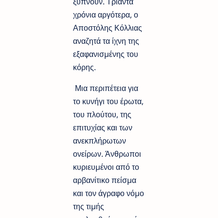
ξυπνούν. Τριάντα
χρόνια αργότερα, ο
Αποστόλης Κόλλιας
αναζητά τα ίχνη της
εξαφανισµένης του
κόρης.
Μια περιπέτεια για
το κυνήγι του έρωτα,
του πλούτου, της
επιτυχίας και των
ανεκπλήρωτων
ονείρων. Άνθρωποι
κυριευµένοι από το
αρβανίτικο πείσµα
και τον άγραφο νόµο
της τιµής