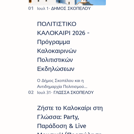
ΠΟΛΙΤΙΣΤΙΚΟ
ΚΑΛΟΚΑΙΡΙ 2026 -
Πρόγραμμα
Καλοκαιρινών
Πολιτιστικών
Εκδηλώσεων
Ο Δήμος Σκοπέλου και η
Αντιδημαρχία Πολιτισμού
παρουσιάζουν το πρόγραμμα «
Πολιτιστικό Καλοκαίρι 2026 », ένα
πλούσιο και πολυσυλλεκτικό
Ζήστε το Καλοκαίρι στη
πρόγραμμα εκδ…
Γλώσσα: Party,
Παράδοση & Live