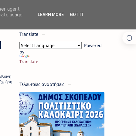
user-agent
erate usage
LEARN MORE
GOT IT
Translate
Η
Powered
by
Translate
Τελευταίες αναρτήσεις