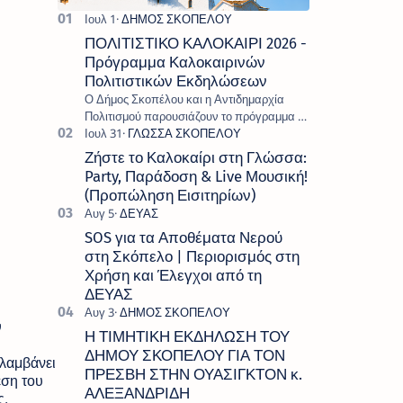
ΠΟΛΙΤΙΣΤΙΚΟ ΚΑΛΟΚΑΙΡΙ 2026 -
Πρόγραμμα Καλοκαιρινών
Πολιτιστικών Εκδηλώσεων
Ο Δήμος Σκοπέλου και η Αντιδημαρχία
Πολιτισμού παρουσιάζουν το πρόγραμμα «
Πολιτιστικό Καλοκαίρι 2026 », ένα πλούσιο
και πολυσυλλεκτικό πρόγραμμα εκδ…
Ζήστε το Καλοκαίρι στη Γλώσσα:
Party, Παράδοση & Live Μουσική!
(Προπώληση Εισιτηρίων)
SOS για τα Αποθέματα Νερού
στη Σκόπελο | Περιορισμός στη
Χρήση και Έλεγχοι από τη
ΔΕΥΑΣ
 
Η ΤΙΜΗΤΙΚΗ ΕΚΔΗΛΩΣΗ ΤΟΥ
ΔΗΜΟΥ ΣΚΟΠΕΛΟΥ ΓΙΑ ΤΟΝ
λαμβάνει
ΠΡΕΣΒΗ ΣΤΗΝ ΟΥΑΣΙΓΚΤΟΝ κ.
εση του
ΑΛΕΞΑΝΔΡΙΔΗ
ς,