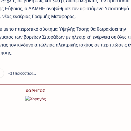
9 χλμ., σε βάθη έως και 300 μ. διασφαλίζοντας την προστασία
της Εύβοιας, ο ΑΔΜΗΕ αναβάθμισε τον υφιστάμενο Υποσταθμό
. νέας εναέριας Γραμμής Μεταφοράς.
υ με το ηπειρωτικό σύστημα Υψηλής Τάσης θα θωρακίσει την
ματος των βορείων Σποράδων με ηλεκτρική ενέργεια σε όλες τι
ντας τον κίνδυνο απώλειας ηλεκτρικής ισχύος σε περιπτώσεις 
τησης.
ΧΟΡΗΓΟΣ