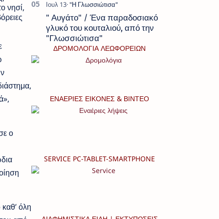
ο νησί,
βόρειες
" Αυγάτο" / Ένα παραδοσιακό
γλυκό του κουταλιού, από την
"Γλωσσιώτισα"
ε
ΔΡΟΜΟΛΟΓΙΑ ΛΕΩΦΟΡΕΙΩΝ
ω
ων
διάστημα,
ά»,
ΕΝΑΕΡΙΕΣ ΕΙΚΟΝΕΣ & ΒΙΝΤΕΟ
σε ο
ώδια
SERVICE PC-TABLET-SMARTPHONE
οίηση
 καθ’ όλη
ΔΙΑΦΗΜΙΣΤΙΚΑ ΕΙΔΗ | ΕΚΤΥΠΩΣΕΙΣ