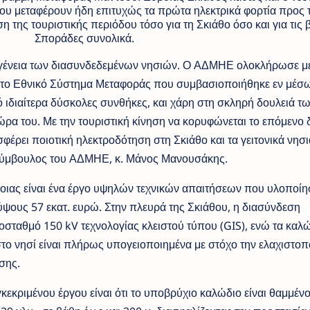
 μεταφέρουν ήδη επιτυχώς τα πρώτα ηλεκτρικά φορτία προς τ
της τουριστικής περιόδου τόσο για τη Σκιάθο όσο και για τις 
Σποράδες συνολικά.
ογένεια των διασυνδεδεμένων νησιών. Ο ΑΔΜΗΕ ολοκλήρωσε μ
α το Εθνικό Σύστημα Μεταφοράς που συμβασιοποιήθηκε εν μέσ
ιδιαίτερα δύσκολες συνθήκες, και χάρη στη σκληρή δουλειά τ
ώρα του. Με την τουριστική κίνηση να κορυφώνεται το επόμενο 
σφέρει ποιοτική ηλεκτροδότηση στη Σκιάθο και τα γειτονικά νησι
Σύμβουλος του ΑΔΜΗΕ, κ. Μάνος Μανουσάκης.
οιας είναι ένα έργο υψηλών τεχνικών απαιτήσεων που υλοποίη
ύψους 57 εκατ. ευρώ. Στην πλευρά της Σκιάθου, η διασύνδεση
σταθμό 150 kV τεχνολογίας κλειστού τύπου (GIS), ενώ τα καλ
ο νησί είναι πλήρως υπογειοποιημένα με στόχο την ελαχιστοπ
ησης.
εκριμένου έργου είναι ότι το υποβρύχιο καλώδιο είναι θαμμένο