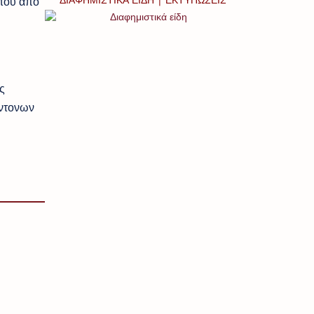
 του από
ς
έντονων