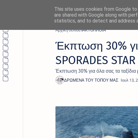
This site uses cookies from Google to d
are shared with Google along with perf
statistics, and to detect and address 
Αρχική σελίδα
ΑΚΤΟΠΛΟΙΑ
Έκπτωση 30% για
SPORADES STAR τ
Έκπτωση 30% για όλα σας τα ταξίδια 