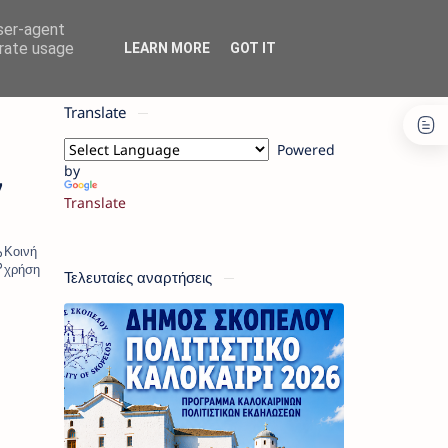
user-agent
erate usage
LEARN MORE
GOT IT
Translate
Powered
by
7
Translate
Τελευταίες αναρτήσεις