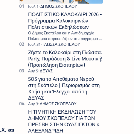
ΠΟΛΙΤΙΣΤΙΚΟ ΚΑΛΟΚΑΙΡΙ 2026 -
Πρόγραμμα Καλοκαιρινών
Πολιτιστικών Εκδηλώσεων
Ο Δήμος Σκοπέλου και η Αντιδημαρχία
Πολιτισμού παρουσιάζουν το πρόγραμμα «
Πολιτιστικό Καλοκαίρι 2026 », ένα πλούσιο
και πολυσυλλεκτικό πρόγραμμα εκδ…
Ζήστε το Καλοκαίρι στη Γλώσσα:
Party, Παράδοση & Live Μουσική!
(Προπώληση Εισιτηρίων)
SOS για τα Αποθέματα Νερού
στη Σκόπελο | Περιορισμός στη
Χρήση και Έλεγχοι από τη
ΔΕΥΑΣ
Η ΤΙΜΗΤΙΚΗ ΕΚΔΗΛΩΣΗ ΤΟΥ
ΔΗΜΟΥ ΣΚΟΠΕΛΟΥ ΓΙΑ ΤΟΝ
ΠΡΕΣΒΗ ΣΤΗΝ ΟΥΑΣΙΓΚΤΟΝ κ.
Χ. και
ΑΛΕΞΑΝΔΡΙΔΗ