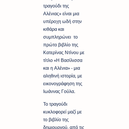
τραγούδι της
Αλένιας» είναι μια
υπέροχη ωδή στην
κιθάρα και
συμπληρώνει το
πρώτο βιβλίο της
Κατερίνας Ντίνου με
τίτλο «Η Βασίλισσα
και η Αλένια» - μια
αληθινή ιστορία, με
εικονογράφηση της
Ιωάννας Γούλα.
Το τραγούδι
κυκλοφορεί μαζί με
το βιβλίο της
δημιουργού, από τις