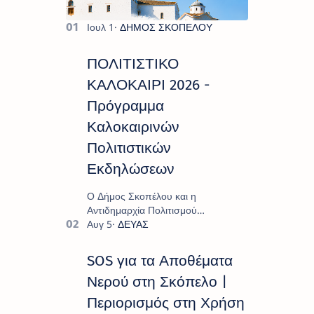
ΠΟΛΙΤΙΣΤΙΚΟ
ΚΑΛΟΚΑΙΡΙ 2026 -
Πρόγραμμα
Καλοκαιρινών
Πολιτιστικών
Εκδηλώσεων
Ο Δήμος Σκοπέλου και η
Αντιδημαρχία Πολιτισμού
παρουσιάζουν το πρόγραμμα «
Πολιτιστικό Καλοκαίρι 2026 », ένα
πλούσιο και πολυσυλλεκτικό
SOS για τα Αποθέματα
πρόγραμμα εκδ…
Νερού στη Σκόπελο |
Περιορισμός στη Χρήση