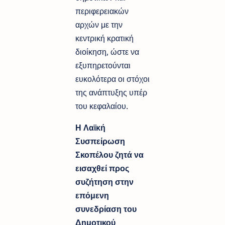
περιφερειακών
αρχών με την
κεντρική κρατική
διοίκηση, ώστε να
εξυπηρετούνται
ευκολότερα οι στόχοι
της ανάπτυξης υπέρ
του κεφαλαίου.
Η Λαϊκή
Συσπείρωση
Σκοπέλου ζητά να
εισαχθεί προς
συζήτηση στην
επόμενη
συνεδρίαση του
Δημοτικού