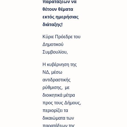
παρατάξεων να
θέτουν θέματα
εκτός ημερήσιας
διάταξης!
Κύριε Πρόεδρε του
Δημοτικού
Συμβουλίου,
Η κυβέρνηση της
ΝΔ, μέσω
αντιδραστικής
ρύθμισης, με
διοικητικά μέτρα
προς τους Δήμους,
περιορίζει τα
δικαιώματα των
παρατάξεων της