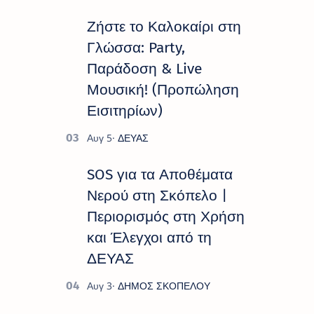
Πολιτιστικό Καλοκαίρι 2026 », ένα
πλούσιο και πολυσυλλεκτικό
Ζήστε το Καλοκαίρι στη
πρόγραμμα εκδ…
Γλώσσα: Party,
Παράδοση & Live
Μουσική! (Προπώληση
Εισιτηρίων)
SOS για τα Αποθέματα
Νερού στη Σκόπελο |
Περιορισμός στη Χρήση
και Έλεγχοι από τη
ΔΕΥΑΣ