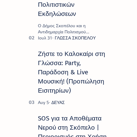
Πολιτιστικών
Εκδηλώσεων
Ο Δήμος Σκοπέλου και η
Αντιδημαρχία Πολιτισμού
παρουσιάζουν το πρόγραμμα «
Πολιτιστικό Καλοκαίρι 2026 », ένα
πλούσιο και πολυσυλλεκτικό
Ζήστε το Καλοκαίρι στη
πρόγραμμα εκδ…
Γλώσσα: Party,
Παράδοση & Live
Μουσική! (Προπώληση
Εισιτηρίων)
SOS για τα Αποθέματα
Νερού στη Σκόπελο |
Περιορισμός στη Χρήση