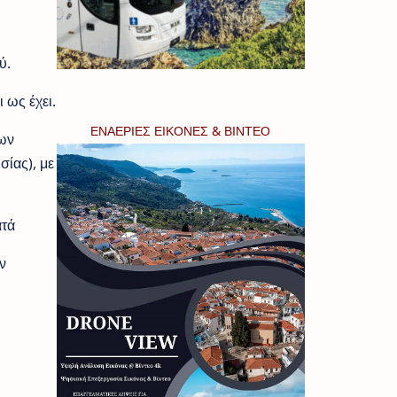
ύ.
 ως έχει.
ΕΝΑΕΡΙΕΣ ΕΙΚΟΝΕΣ & ΒΙΝΤΕΟ
των
ίας), με
ατά
ν