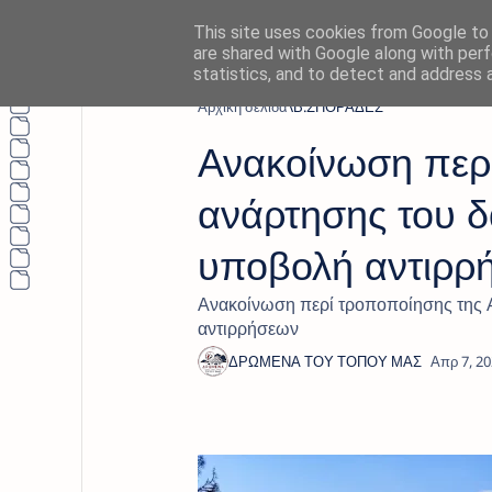
This site uses cookies from Google to d
are shared with Google along with perf
statistics, and to detect and address 
Αρχική σελίδα
Β.ΣΠΟΡΑΔΕΣ
Ανακοίνωση περ
ανάρτησης του δ
υποβολή αντιρρ
Ανακοίνωση περί τροποποίησης της 
αντιρρήσεων