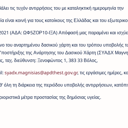
ει τις τυχόν αντιρρήσεις του με καταληκτική ημερομηνία την
ία είναι κοινή για τους κατοίκους της Ελλάδας και του εξωτερικο
-2021 (ΑΔΑ: ΩΦ5ΖΟΡ10-ΙΞΑ) Απόφασή μας παραμένει και ισχύει
ενο του αναρτημένου δασικού χάρτη και του τρόπου υποβολής 
Υποστήριξης της Ανάρτησης του Δασικού Χάρτη (ΣΥΑΔΧ Μαγνησ
, ταχ. διεύθυνση: Ξενοφώντος 1, 383 33 Βόλος,
il:
syadx.magnisias@apdthest.gov.gr
, τις εργάσιμες ημέρες, κ
καθ’ όλη τη διάρκεια της περιόδου υποβολής αντιρρήσεων, κατόπι
ιοριστικά μέτρα προστασίας της δημόσιας υγείας.