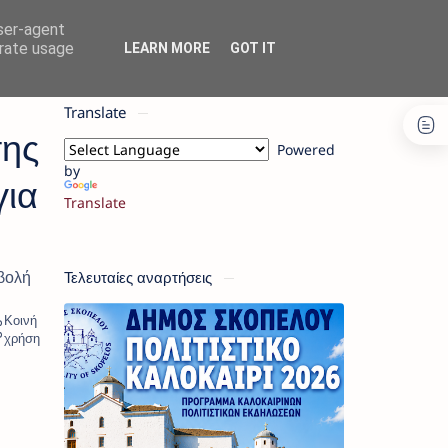
user-agent
erate usage
LEARN MORE
GOT IT
Translate
σης
Powered
by
για
Translate
Τελευταίες αναρτήσεις
βολή