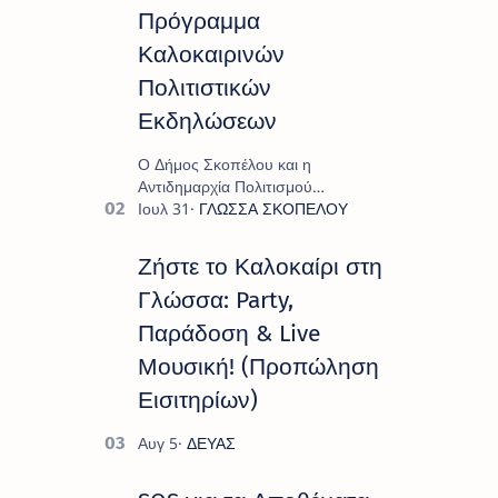
Πρόγραμμα
Καλοκαιρινών
Πολιτιστικών
Εκδηλώσεων
Ο Δήμος Σκοπέλου και η
Αντιδημαρχία Πολιτισμού
παρουσιάζουν το πρόγραμμα «
Πολιτιστικό Καλοκαίρι 2026 », ένα
πλούσιο και πολυσυλλεκτικό
Ζήστε το Καλοκαίρι στη
πρόγραμμα εκδ…
Γλώσσα: Party,
Παράδοση & Live
Μουσική! (Προπώληση
Εισιτηρίων)