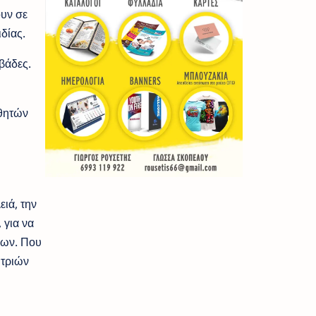
ουν σε
δίας.
βάδες.
αθητών
ειά, την
 για να
λων. Που
ητριών