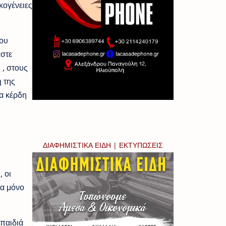
κογένειες
του
αστε
 , στους
 της
α κέρδη
ΔΙΑΦΗΜΙΣΤΙΚΑ ΕΙΔΗ | ΕΚΤΥΠΩΣΕΙΣ
 οι
ια μόνο
 παιδιά