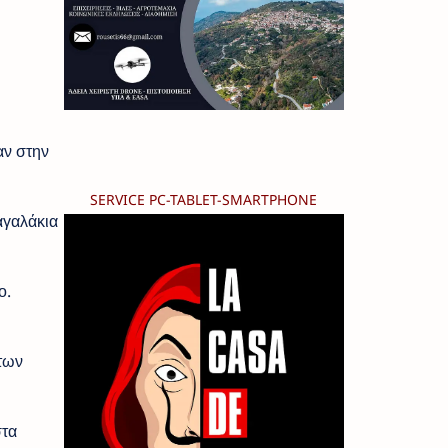
αν στην
SERVICE PC-TABLET-SMARTPHONE
αγαλάκια
ο.
των
στα