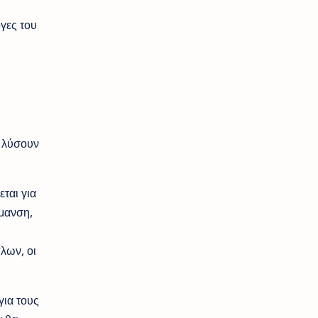
όγες του
α λύσουν
ται για
ρμανση,
ι
λων, οι
για τους