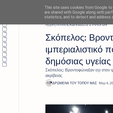
This site uses cookies from Google to d
are shared with Google along with perf
statistics, and to detect and address 
Αρχική σελίδα
ΕΚΔΗΛΩΣΕΙΣ ΣΥΛΛΟΓΩΝ
Σκόπελος: Βροντ
ιμπεριαλιστικό π
δημόσιας υγείας 
Σκόπελος: Βροντοφώναξαν οχι στον ιμ
ακρίβειας