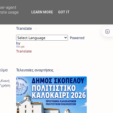
user-agent
erate usage
LEARN MORE
GOT IT
Translate
Powered
by
Translate
Τελευταίες αναρτήσεις
κύμα