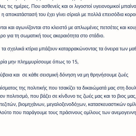
ες τις ημέρες. Που ασθενείς και οι λιγοστοί υγειονομικοί μπαίν
 η αποκατάστασή του έχει γίνει σίριαλ με πολλά επεισόδια κοροι
ται και αγωνίζονται στο κλειστό με απλωμένες πετσέτες και κου
 για τη σωματική τους ακεραιότητα στο στάδιο.
 τα σχολικά κτίρια μπάζουν καταρρακώνοντας τα όνειρα των μ
ιρία μην πλημμυρίσουμε όπως το 15,
Εύβοια και σε κάθε σεισμική δόνηση να μη θρηνήσουμε ζωές
μίσματος της πολιτικής που τσακίζει τα δικαιώματά μας στη δουλ
τον πολιτισμό, που βάζει σε κίνδυνο τις ζωές μας και το βιος μας,
απεζιτών, βιομηχάνων, μεγαλοξενοδόχων, κατασκευαστικών ομί
λούτο που παράγουμε τους πράσινους ομίλους των ανεμογενν