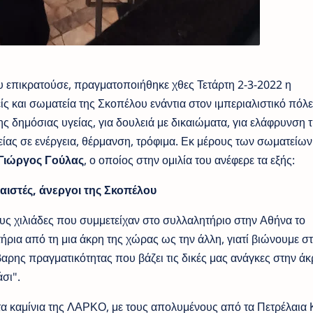
υ επικρατούσε, πραγματοποιήθηκε χθες Τετάρτη 2-3-2022 η
και σωματεία της Σκοπέλου ενάντια στον ιμπεριαλιστικό πόλε
ης δημόσιας υγείας, για δουλειά με δικαιώματα, για ελάφρυνση 
είας σε ενέργεια, θέρμανση, τρόφιμα. Εκ μέρους των σωματείων
Γιώργος Γούλας
, ο οποίος στην ομιλία του ανέφερε τα εξής:
αιστές, άνεργοι της Σκοπέλου
ς χιλιάδες που συμμετείχαν στο συλλαλητήριο στην Αθήνα το
ρια από τη μια άκρη της χώρας ως την άλλη, γιατί βιώνουμε στ
αρης πραγματικότητας που βάζει τις δικές μας ανάγκες στην άκρ
σι".
τα καμίνια της ΛΑΡΚΟ, με τους απολυμένους από τα Πετρέλαια 