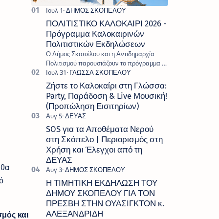
ΠΟΛΙΤΙΣΤΙΚΟ ΚΑΛΟΚΑΙΡΙ 2026 -
Πρόγραμμα Καλοκαιρινών
Πολιτιστικών Εκδηλώσεων
Ο Δήμος Σκοπέλου και η Αντιδημαρχία
Πολιτισμού παρουσιάζουν το πρόγραμμα «
Πολιτιστικό Καλοκαίρι 2026 », ένα πλούσιο
και πολυσυλλεκτικό πρόγραμμα εκδ…
Ζήστε το Καλοκαίρι στη Γλώσσα:
Party, Παράδοση & Live Μουσική!
(Προπώληση Εισιτηρίων)
SOS για τα Αποθέματα Νερού
στη Σκόπελο | Περιορισμός στη
Χρήση και Έλεγχοι από τη
ΔΕΥΑΣ
 θα
ό
Η ΤΙΜΗΤΙΚΗ ΕΚΔΗΛΩΣΗ ΤΟΥ
ΔΗΜΟΥ ΣΚΟΠΕΛΟΥ ΓΙΑ ΤΟΝ
ΠΡΕΣΒΗ ΣΤΗΝ ΟΥΑΣΙΓΚΤΟΝ κ.
ΑΛΕΞΑΝΔΡΙΔΗ
σμός και