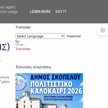
user-agent
erate usage
LEARN MORE
GOT IT
Translate
Powered
by
Σ)
Translate
Α
Τελευταίες αναρτήσεις