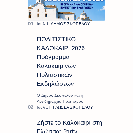
ΠΟΛΙΤΙΣΤΙΚΟ
ΚΑΛΟΚΑΙΡΙ 2026 -
Πρόγραμμα
Καλοκαιρινών
Πολιτιστικών
Εκδηλώσεων
Ο Δήμος Σκοπέλου και η
Αντιδημαρχία Πολιτισμού
παρουσιάζουν το πρόγραμμα «
Πολιτιστικό Καλοκαίρι 2026 », ένα
πλούσιο και πολυσυλλεκτικό
Ζήστε το Καλοκαίρι στη
πρόγραμμα εκδ…
Γλώσσα: Party,