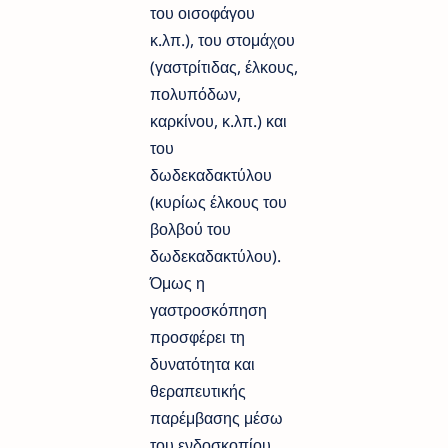
του οισοφάγου
κ.λπ.), του στομάχου
(γαστρίτιδας, έλκους,
πολυπόδων,
καρκίνου, κ.λπ.) και
του
δωδεκαδακτύλου
(κυρίως έλκους του
βολβού του
δωδεκαδακτύλου).
Όμως η
γαστροσκόπηση
προσφέρει τη
δυνατότητα και
θεραπευτικής
παρέμβασης μέσω
του ενδοσκοπίου.