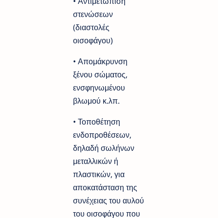
• Αντιμετώπιση
στενώσεων
(διαστολές
οισοφάγου)
• Απομάκρυνση
ξένου σώματος,
ενσφηνωμένου
βλωμού κ.λπ.
• Τοποθέτηση
ενδοπροθέσεων,
δηλαδή σωλήνων
μεταλλικών ή
πλαστικών, για
αποκατάσταση της
συνέχειας του αυλού
του οισοφάγου που