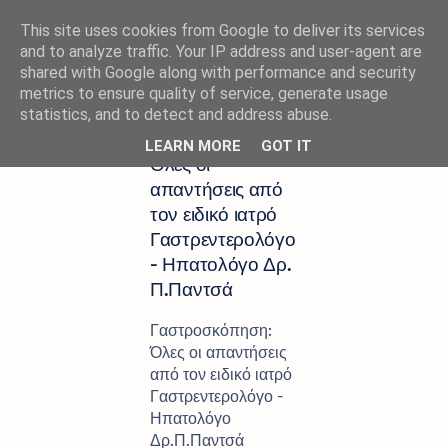
This site uses cookies from Google to deliver its services
and to analyze traffic. Your IP address and user-agent are
shared with Google along with performance and security
metrics to ensure quality of service, generate usage
Αρχική σελίδα
ΓΙΑΤΡΟΣ
statistics, and to detect and address abuse.
Γαστροσκόπηση:
LEARN MORE
GOT IT
Όλες οι
απαντήσεις από
τον ειδικό ιατρό
Γαστρεντερολόγο
- Ηπατολόγο Δρ.
Π.Παντσά
Γαστροσκόπηση:
Όλες οι απαντήσεις
από τον ειδικό ιατρό
Γαστρεντερολόγο -
Ηπατολόγο
Δρ.Π.Παντσά