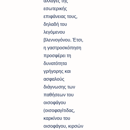
αλλαγές της
εσωτερικής
επιφάνειας τους,
δηλαδή του
λεγόμενου
βλεννογόνου. Έτσι,
η γαστροσκόπηση
προσφέρει τη
δυνατότητα
γρήγορης και
ασφαλούς
διάγνωσης των
παθήσεων του
οισοφάγου
(οισοφαγίτιδας,
καρκίνου του
οισοφάγου, κιρσών